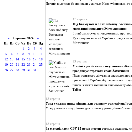
Поліція вилучила боєприпаси у жителя Новогуйвинської гр
13 серпня
Під Бахмутом в боях поблизу Васюківк
молодший сержант з Житомирщини
З глибоким сумом повідомляємо про чер
«
Серпень 2024
»
Ружинщини та всієї України втрату - заг
Мовчанівка
Пн
Вт
Ср
Чт
Пт
Сб
Нд
1
2
3
4
5
6
7
8
9
10
11
12
13
14
15
16
17
18
13 серпня
19
20
21
22
23
24
25
У війні з російськими окупантами Жи
26
27
28
29
30
31
продовжує втрачати своїх Захисників
Після тривалого лікування внаслідок пор
при захисті України від рашистських окуп
пішов із життя колишній військовослужбо
Тайки
13 серпня
Уряд ухвалив низку рішень для розвитку розподіленої ген
Уряд ухвалив низку рішень для розвитку розподіленої генера
13 серпня
За матеріалами СБУ 15 років тюрми отримав зрадник, я