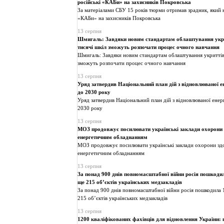
російські «КАБи» на захисників Покровська
За матеріалами СБУ 15 років тюрми отримав зрадник, який 
«КАБи» на захисників Покровська
13 серпня
Шмигаль: Завдяки новим стандартам облаштування укри
тисячі шкіл зможуть розпочати процес очного навчання
Шмигаль: Завдяки новим стандартам облаштування укриттів 
зможуть розпочати процес очного навчання
13 серпня
Уряд затвердив Національний план дій з відновлюваної е
до 2030 року
Уряд затвердив Національний план дій з відновлюваної енер
2030 року
13 серпня
МОЗ продовжує посилювати українські заклади охорони 
енергетичним обладнанням
МОЗ продовжує посилювати українські заклади охорони зд
енергетичним обладнанням
13 серпня
За понад 900 днів повномасштабної війни росія пошкоди
ще 215 обʼєктів українських медзакладів
За понад 900 днів повномасштабної війни росія пошкодила 
215 обʼєктів українських медзакладів
13 серпня
1200 кваліфікованих фахівців для відновлення України: 