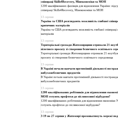
співпраці Skills4Recovery, Мінекономіки та МОН
1200 кваліфікованих фахівців для відновлення України: підс
співпраці Skills4Recovery, Мінекономіки та МОН
13 серпня
Україна та США розглядають можливість глибшої співпра
критичних матеріалів
Україна та США розглядають можливість глибшої співпраці 
матеріалів
13 серпня
Територіальні громади Житомирщини отримали 21 ноутб
пілотного проєкту зі створення безпечного освітнього се
Територіальні громади Житомирщини отримали 21 ноутбук
проєкту зі створення безпечного освітнього середовища
13 серпня
В Україні почали навчати протимінній діяльності постра
вибухонебезпечних предметів
В Україні почали навчати протимінній діяльності постражда
вибухонебезпечних предметів
13 серпня
1200 кваліфікованих робітників для відновлення економі
МОН готують профтехи до післявоєнної відбудови?
1200 кваліфікованих робітників для відновлення економіки 
готують профтехи до післявоєнної відбудови?
13 серпня
З 19 по 27 серпня у Житомирі промиватимуть мережі пода