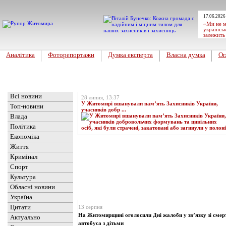
17.06.2026
«Ми не м
українськ
залежить
Аналітика
Фоторепортажи
Думка експерта
Власна думка
Ог
Головна
Топ-новина
Всі новини
28 липня, 13:37
У Житомирі вшанували пам’ять Захисників України,
Топ-новини
учасників добр ...
Влада
Політика
Економіка
Життя
Кримінал
Спорт
Культура
Обласні новини
Новини
» Матеріали за 13.08.2024
Україна
Цитати
13 серпня
На Житомирщині оголосили Дні жалоби у зв’язку зі сме
Актуально
автобуса з дітьми