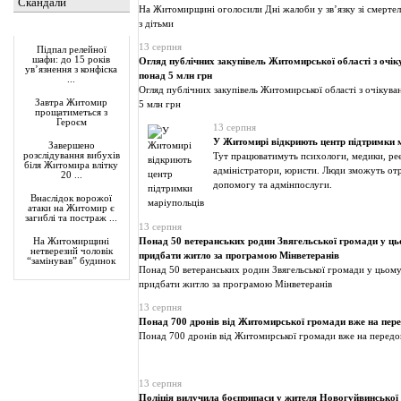
Скандали
На Житомирщині оголосили Дні жалоби у зв’язку зі смерт
з дітьми
Актуально
13 серпня
Підпал релейної
шафи: до 15 років
Огляд публічних закупівель Житомирської області з очі
ув’язнення з конфіска
понад 5 млн грн
...
Огляд публічних закупівель Житомирської області з очікув
Завтра Житомир
5 млн грн
прощатиметься з
Героєм
13 серпня
У Житомирі відкриють центр підтримки 
Завершено
розслідування вибухів
Тут працюватимуть психологи, медики, ре
біля Житомира влітку
адміністратори, юристи. Люди зможуть от
20 ...
допомогу та адмінпослуги.
Внаслідок ворожої
атаки на Житомир є
загиблі та постраж ...
13 серпня
Понад 50 ветеранських родин Звягельської громади у ц
На Житомирщині
нетверезий чоловік
придбати житло за програмою Мінветеранів
“замінував” будинок
Понад 50 ветеранських родин Звягельської громади у цьом
придбати житло за програмою Мінветеранів
13 серпня
Понад 700 дронів від Житомирської громади вже на пере
Понад 700 дронів від Житомирської громади вже на передо
13 серпня
Поліція вилучила боєприпаси у жителя Новогуйвинської