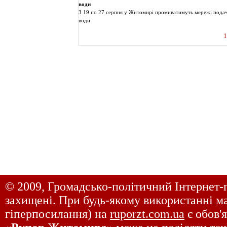
води
З 19 по 27 серпня у Житомирі промиватимуть мережі подач
води
1
© 2009, Громадсько-політичний Інтернет-
захищені. При будь-якому використанні ма
гіперпосилання) на
ruporzt.com.ua
є обов'