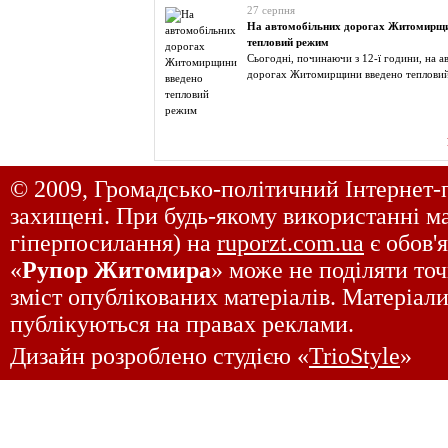
27 серпня
На автомобільних дорогах Житомирщи
тепловий режим
Сьогодні, починаючи з 12-ї години, на 
дорогах Житомирщини введено теплови
© 2009, Громадсько-політичний Інтернет-
захищені. При будь-якому використанні ма
гіперпосилання) на
ruporzt.com.ua
є обов'
«
Рупор Житомира
» може не поділяти точ
зміст опублікованих матеріалів. Матеріали
публікуються на правах реклами.
Дизайн розроблено студією «
TrioStyle
»