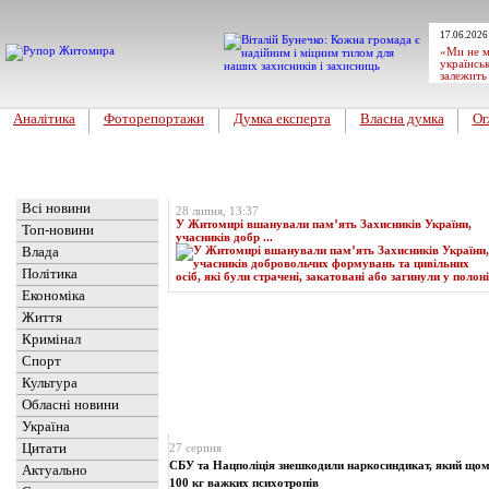
17.06.2026
«Ми не м
українськ
залежить
Аналітика
Фоторепортажи
Думка експерта
Власна думка
Ог
Головна
Топ-новина
Всі новини
28 липня, 13:37
У Житомирі вшанували пам’ять Захисників України,
Топ-новини
учасників добр ...
Влада
Політика
Економіка
Життя
Кримінал
Спорт
Культура
Обласні новини
Новини
» Матеріали за 27.08.2024
Україна
Цитати
27 серпня
СБУ та Нацполіція знешкодили наркосиндикат, який щом
Актуально
100 кг важких психотропів