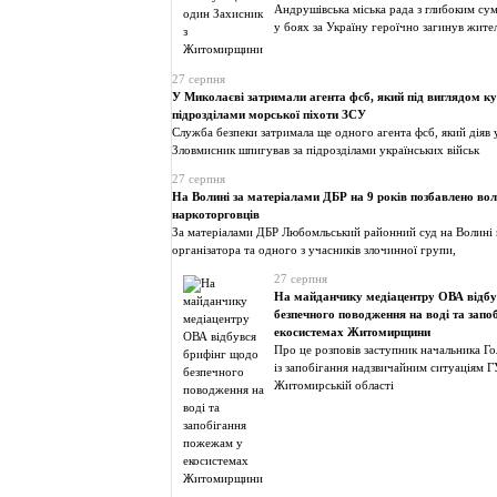
Андрушівська міська рада з глибоким су
у боях за Україну героїчно загинув жите
27 серпня
У Миколаєві затримали агента фсб, який під виглядом ку
підрозділами морської піхоти ЗСУ
Служба безпеки затримала ще одного агента фсб, який діяв 
Зловмисник шпигував за підрозділами українських військ
27 серпня
На Волині за матеріалами ДБР на 9 років позбавлено вол
наркоторговців
За матеріалами ДБР Любомльський районний суд на Волині 
організатора та одного з учасників злочинної групи,
27 серпня
На майданчику медіацентру ОВА відбу
безпечного поводження на воді та зап
екосистемах Житомирщини
Про це розповів заступник начальника Г
із запобігання надзвичайним ситуаціям 
Житомирській області