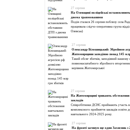
27 серпня
На Олевщині поліцейські встановлюють
двома травмованими
Подія сталася 26 серпня поблизу села Радо
працювала слідчо-оперативна група відділ
Олевськ)
27 серпня
Олександр Білошицький: Збройною агр
Житомирщини заподіяно понад 145 млр
Такий обсяг збитків, заподіяний нашому 
повномасштабного збройного вторгнення
керівник Житомирської
27 серпня
На Житомирщині тривають обстеження
закладів
Співробітники ДСНС приймають участь в с
комплексного прийняття закладів освіти 
навчального 2024-2025 року.
27 серпня
На фронті загинув ще один Захисник 