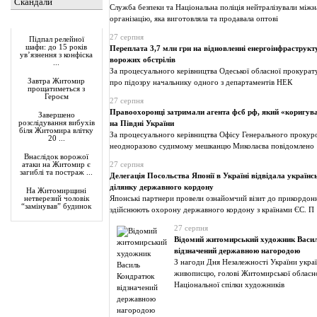
Скандали
Служба безпеки та Національна поліція нейтралізували між
організацію, яка виготовляла та продавала оптові
Актуально
27 серпня
Підпал релейної
шафи: до 15 років
Переплата 3,7 млн грн на відновленні енергоінфраструк
ув’язнення з конфіска
ворожих обстрілів
...
За процесуального керівництва Одеської обласної прокура
Завтра Житомир
про підозру начальнику одного з департаментів НЕК
прощатиметься з
Героєм
27 серпня
Правоохоронці затримали агента фсб рф, який «коригува
Завершено
розслідування вибухів
на Півдні України
біля Житомира влітку
За процесуального керівництва Офісу Генерального прокур
20 ...
неодноразово судимому мешканцю Миколаєва повідомлено
Внаслідок ворожої
27 серпня
атаки на Житомир є
загиблі та постраж ...
Делегація Посольства Японії в Україні відвідала україн
ділянку державного кордону
На Житомирщині
Японські партнери провели ознайомчий візит до прикордонни
нетверезий чоловік
“замінував” будинок
здійснюють охорону державного кордону з країнами ЄС. П
27 серпня
Відомий житомирський художник Васи
відзначений державною нагородою
З нагоди Дня Незалежності України укра
живописцю, голові Житомирської обласної
Національної спілки художників