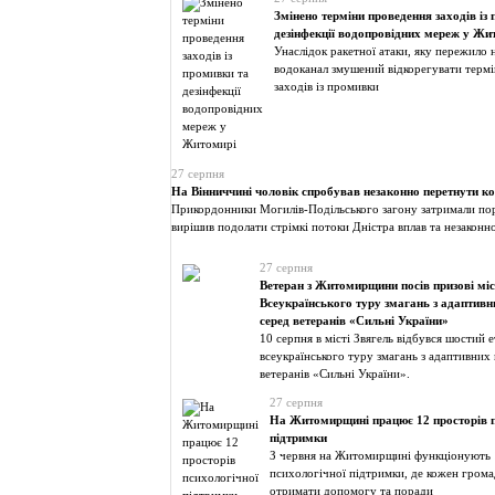
Змінено терміни проведення заходів із
дезінфекції водопровідних мереж у Жи
Унаслідок ракетної атаки, яку пережило 
водоканал змушений відкорегувати терм
заходів із промивки
27 серпня
На Вінниччині чоловік спробував незаконно перетнути к
Прикордонники Могилів-Подільського загону затримали по
вирішив подолати стрімкі потоки Дністра вплав та незаконн
27 серпня
Ветеран з Житомирщини посів призові місц
Всеукраїнського туру змагань з адаптивн
серед ветеранів «Сильні України»
10 серпня в місті Звягель відбувся шостий 
всеукраїнського туру змагань з адаптивних 
ветеранів «Сильні України».
27 серпня
На Житомирщині працює 12 просторів п
підтримки
З червня на Житомирщині функціонують 
психологічної підтримки, де кожен гром
отримати допомогу та поради