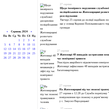
27 серпня
Щодо імовірного порушення службової
поліцейськими на Житомирщині розпоч
розслідування
Увечері 25 серпня до поліції надійшло по
що у селищі Корнині Попільнянського те
громади
«
Серпень 2024
»
Пн
Вт
Ср
Чт
Пт
Сб
Нд
1
2
3
4
5
6
7
8
9
10
11
12
13
14
15
16
17
18
27 серпня
19
20
21
22
23
24
25
У Житомирі 48 випадків застрягання мешк
26
27
28
29
30
31
час повітряної тривоги
Унаслідок аварійного відключення електрое
Житомирі зафіксовано 48 випадків застряг
багатоквартирних
27 серпня
На Житомирщині під час пожежі травм
27 серпня о 12:28 до Служби порятунку 
повідомлення про пожежу в дерев’яному
у с. Закусил Народицької
27 серпня