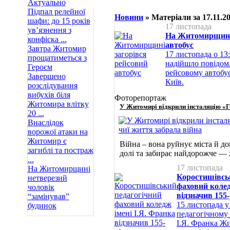
Актуально
Підпал релейної
Новини
» Матеріали за 17.11.2
шафи: до 15 років
17 листопада
ув’язнення з
На Житомирщині 
конфіска ...
автобус
Завтра Житомир
17 листопада о 13:
прощатиметься з
надійшло повідом
Героєм
рейсовому автобу
Завершено
Київ.
розслідування
вибухів біля
Фоторепортаж
Житомира влітку
У Житомирі відкрили інсталяцію «Го
20 ...
Внаслідок
ворожої атаки на
Житомир є
Війна – вона руйнує міста й д
загиблі та постраж
долі та забирає найдорожче —
...
17 листопада
На Житомирщині
Коростишівсь
нетверезий
фаховий колед
чоловік
відзначив 155
“замінував”
15 листопада 
будинок
педагогічному 
І.Я. Франка Жи