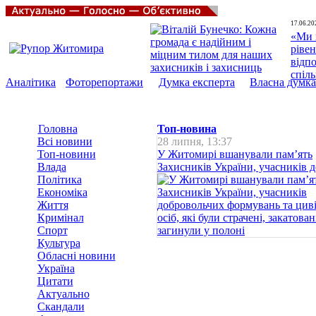
17.06.20
«Ми 
рівен
відп
спіл
Аналітика
Фоторепортажи
Думка експерта
Власна думка
Головна
Топ-новина
Всі новини
28 липня, 13:37
Топ-новини
У Житомирі вшанували пам’ять
Влада
Захисників України, учасників до
Політика
Економіка
Життя
Кримінал
Спорт
Культура
Обласні новини
Україна
Цитати
Актуально
Скандали