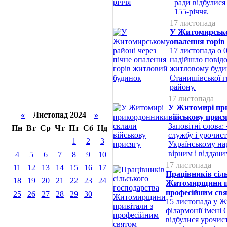
ради відбулися
155-річчя.
17 листопада
У Житомирськом
опалення горів
17 листопада о 0
надійшло повід
житловому буди
Станишівської 
району.
17 листопада
У Житомирі пр
«
Листопад 2024
»
військову прис
Заповітні слова
Пн
Вт
Ср
Чт
Пт
Сб
Нд
службу і урочис
1
2
3
Українському на
вірним і віддан
4
5
6
7
8
9
10
17 листопада
11
12
13
14
15
16
17
Працівників сіл
18
19
20
21
22
23
24
Житомирщини п
професійним св
25
26
27
28
29
30
15 листопада у Ж
філармонії імені 
відбулися урочис