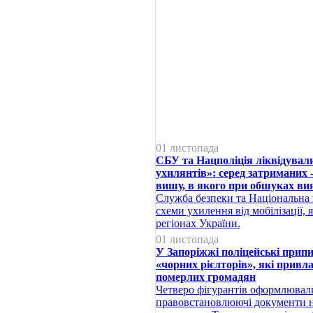
01 листопада
СБУ та Нацполіція ліквідувал
ухилянтів»: серед затриманих 
вишу, в якого при обшуках ви
Служба безпеки та Національна 
схеми ухилення від мобілізації, я
регіонах України.
01 листопада
У Запоріжжі поліцейські припи
«чорних рієлторів», які прив
померлих громадян
Четверо фігурантів оформлювал
правовстановлюючі документи н