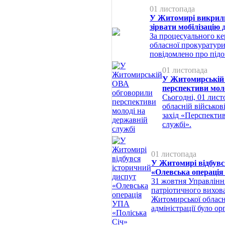
01 листопада
У Житомирі викрили 
зірвати мобілізацію
За процесуального к
обласної прокуратур
повідомлено про під
01 листопада
У Житомирській
перспективи моло
Сьогодні, 01 лис
обласній військові
захід «Перспекти
службі».
01 листопада
У Житомирі відбувс
«Олевська операція
31 жовтня Управлінн
патріотичного вихова
Житомирської обласно
адміністрації було ор