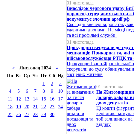
01 листопада
Внаслідок чергового удару Бп
поранені, серед яких вагітна жі
документує злочини армії рф
Сьогодні ввечері ворог атакува
ударними дронами. На місці под
та всі профільні служби.
01 листопада
Прокурори скерували до суду 
мешканців Прикарпаття, які 
військовослужбовця РТЦК та
Прокурори Івано-Франківської 
«
Листопад 2024
»
скерували до суду обвинувальни
місцевих жителів
Пн
Вт
Ср
Чт
Пт
Сб
Нд
1
2
3
01 листопада
4
5
6
7
8
9
10
На Житомирщині 
доларів хабара в
11
12
13
14
15
16
17
двох депутатів
18
19
20
21
22
23
24
Ці кошти фігурант
керівника комуна
25
26
27
28
29
30
той залишився на 
відділу