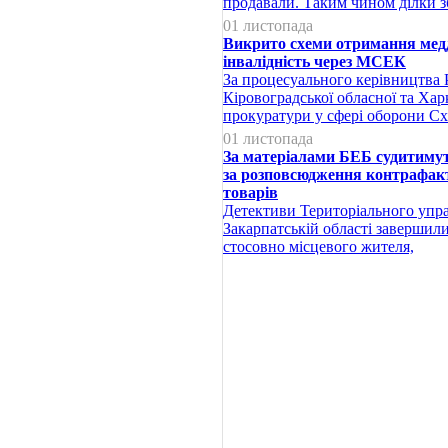
продавали. Таким чином ділки з
01 листопада
Викрито схеми отримання мед
інвалідність через МСЕК
За процесуального керівництва Р
Кіровоградської обласної та Харк
прокуратури у сфері оборони Сх
01 листопада
За матеріалами БЕБ судитиму
за розповсюдження контрафак
товарів
Детективи Територіального упр
Закарпатській області завершил
стосовно місцевого жителя,