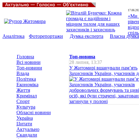
17.06.20
«Ми 
рівен
відп
спіл
Аналітика
Фоторепортажи
Думка експерта
Власна думка
Головна
Топ-новина
Всі новини
28 липня, 13:37
Топ-новини
У Житомирі вшанували пам’ять
Влада
Захисників України, учасників до
Політика
Економіка
Життя
Кримінал
Спорт
Культура
Обласні новини
Україна
Цитати
Актуально
Скандали