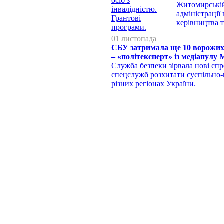
Житомирській
адміністрації
керівництва т
01 листопада
СБУ затримала ще 10 ворожих 
– «політексперт» із медіапулу
Служба безпеки зірвала нові сп
спецслужб розхитати суспільно-
різних регіонах України.