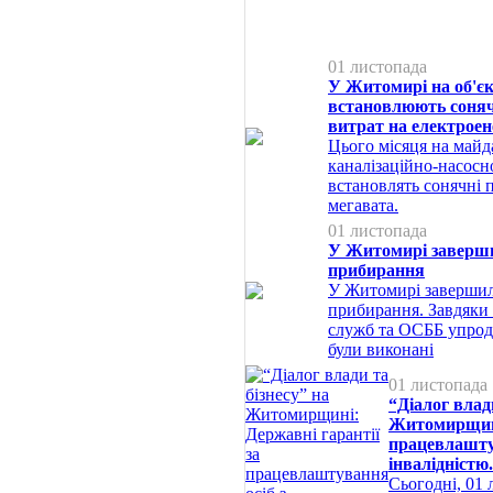
01 листопада
У Житомирі на об'є
встановлюють соняч
витрат на електроен
Цього місяця на майд
каналізаційно-насосн
встановлять сонячні 
мегавата.
01 листопада
У Житомирі заверш
прибирання
У Житомирі заверши
прибирання. Завдяки
служб та ОСББ упродо
були виконані
01 листопада
“Діалог влади
Житомирщині
працевлашту
інвалідністю
Сьогодні, 01 