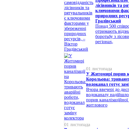
Професіоналізм 
лісівників та р
ключовими факт
природних ресур
Градівський
Понад 500 співро
отримають відзна
боротьбу з лісо
регіонах,
01 листопада
У Житомирі порив ка
Корольова: тривають
водоканал готує зам
Вчора ввечері до дис
водоканалу надійшло
порив каналізаційної
житлового
01 листопада