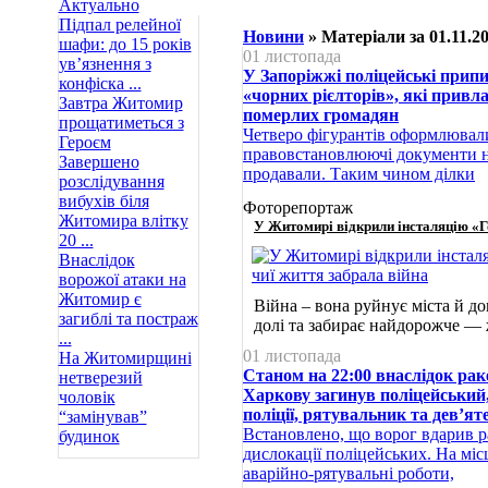
Актуально
Підпал релейної
Новини
» Матеріали за 01.11.2
шафи: до 15 років
01 листопада
ув’язнення з
У Запоріжжі поліцейські припи
конфіска ...
«чорних рієлторів», які прив
Завтра Житомир
померлих громадян
прощатиметься з
Четверо фігурантів оформлювал
Героєм
правовстановлюючі документи н
Завершено
продавали. Таким чином ділки
розслідування
вибухів біля
Фоторепортаж
Житомира влітку
У Житомирі відкрили інсталяцію «Го
20 ...
Внаслідок
ворожої атаки на
Житомир є
Війна – вона руйнує міста й д
загиблі та постраж
долі та забирає найдорожче —
...
01 листопада
На Житомирщині
Станом на 22:00 внаслідок рак
нетверезий
Харкову загинув поліцейський,
чоловік
поліції, рятувальник та дев’ят
“замінував”
Встановлено, що ворог вдарив 
будинок
дислокації поліцейських. На мі
аварійно-рятувальні роботи,