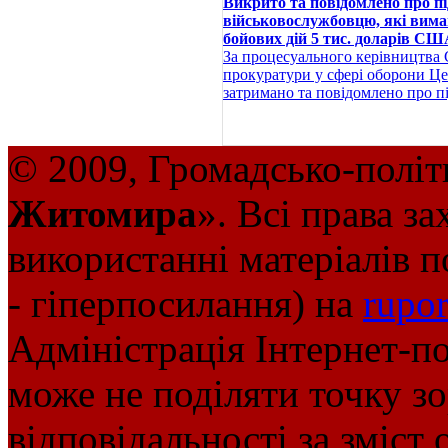
Викрито та повідомлено про пі
військовослужбовцю, які вима
бойових дій 5 тис. доларів С
За процесуального керівництва 
прокуратури у сфері оборони Це
затримано та повідомлено про п
© 2009, Громадсько-політ
Житомира
». Всі права з
використанні матеріалів п
- гіперпосилання) на
rupor
Адміністрація Інтернет-п
може не поділяти точку зор
відповідальності за зміст 