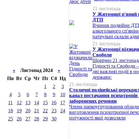
21 листопада
У Житомирі п'яний 
ДТП
Вчинив подвійне ДТП
алкогольного сп'янін
патрульні склали адмі
21 листопада
У Житомирі відзначи
Свободи
Щорічно 21 листопада
Гідності та Свободи —
«
Листопад 2024
»
дві важливі події в но
держави:
Пн
Вт
Ср
Чт
Пт
Сб
Нд
21 листопада
1
2
3
Столичні поліцейські перекри
4
5
6
7
8
9
10
канал постачання психотропів
заборонених речовин
11
12
13
14
15
16
17
Члени наркоугруповання обладн
18
19
20
21
22
23
24
виготовлення психотропної ре
потужності якої дозволяли
25
26
27
28
29
30