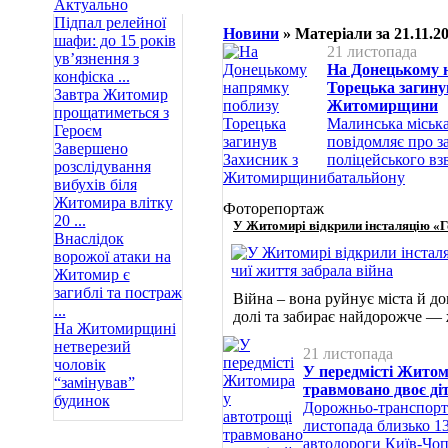
Актуально
Підпал релейної
Новини
» Матеріали за 21.11.2
шафи: до 15 років
21 листопада
ув’язнення з
На Донецькому 
конфіска ...
Торецька загину
Завтра Житомир
Житомирщини
прощатиметься з
Малинська міська
Героєм
повідомляє про з
Завершено
поліцейського вз
розслідування
батальйону
вибухів біля
Житомира влітку
Фоторепортаж
20 ...
У Житомирі відкрили інсталяцію «Го
Внаслідок
ворожої атаки на
Житомир є
загиблі та постраж
Війна – вона руйнує міста й д
...
долі та забирає найдорожче —
На Житомирщині
нетверезий
21 листопада
чоловік
У передмісті Житом
“замінував”
травмовано двоє ді
будинок
Дорожньо-транспортн
листопада близько 13
автодороги Київ-Чоп,