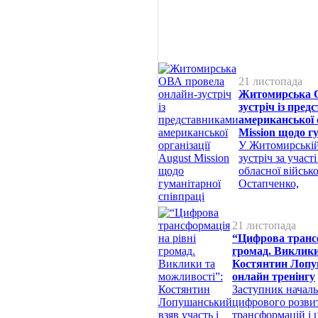
21 листопада
Житомирська О
зустріч із пре
американської 
Mission щодо г
У Житомирській
зустріч за участ
обласної військо
Остапченко,
21 листопада
“Цифрова трансф
громад. Виклики
Костянтин Лопуш
онлайн тренінгу
Заступник начал
цифрового розви
трансформацій і 