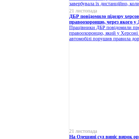
завербувала їх дистанційно, ко
21 листопада
ДБР повідомило підозру херсо
правоохоронцю, через якого у
Працівники ДБР повідомили про
правоохоронцю, який у Херсоні
автомобілі порушив правила до
21 листопада
На Одещині суд виніс вирок ор