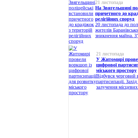
21 листопада
На Звягельщині по
причетного до крад
релігійних споруд
20 листопада до пол
жителів Баранівсько
зникнення майна. З
21 листопада
У Житомирі прове
цифрової партисип
міського простору
Відбувся черговий 
партисипації. Захі
залучення місцевих