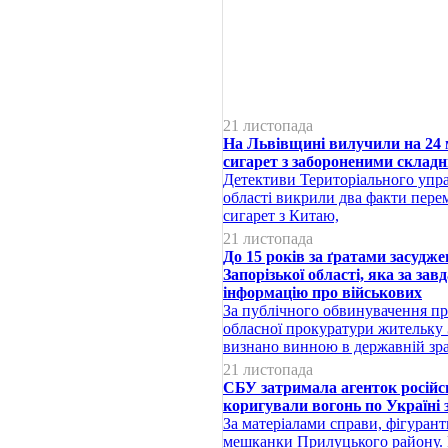
21 листопада
На Львівщині вилучили на 24 
сигарет з забороненими склад
Детективи Територіального упра
області викрили два факти пер
сигарет з Китаю,
21 листопада
До 15 років за ґратами засудж
Запорізької області, яка за за
інформацію про військових
За публічного обвинувачення пр
обласної прокуратури жительку З
визнано винною в державній зра
21 листопада
СБУ затримала агенток російсь
коригували вогонь по Україні з
За матеріалами справи, фігуран
мешканки Прилуцького району. 