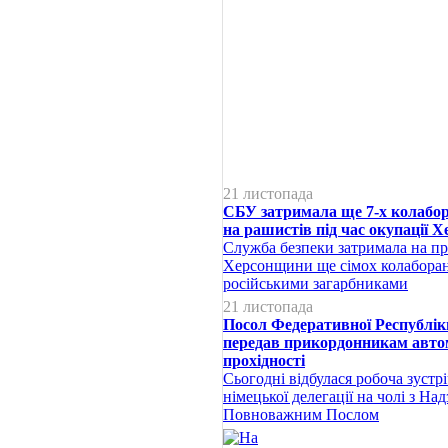
21 листопада
СБУ затримала ще 7-х колабор
на рашистів під час окупації Х
Служба безпеки затримала на п
Херсонщини ще сімох колаборант
російськими загарбниками
21 листопада
Посол Федеративної Республік
передав прикордонникам автом
прохідності
Сьогодні відбулася робоча зуст
німецької делегації на чолі з На
Повноважним Послом