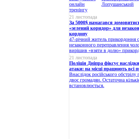
Лопушанський
21 листопада
За 5000$ намагався домовитис
«зелений коридор» для незако
кордону
47-річний житель прикордоння о
незаконного переправлення чолов
вирішив «взяти в долю» прикор
21 листопада
Поліція Дніпра фіксує наслідк
атаки: на місці працюють всі 
Внаслідок російського обстрілу
двоє громадян. Остаточна кільк
встановлюється.