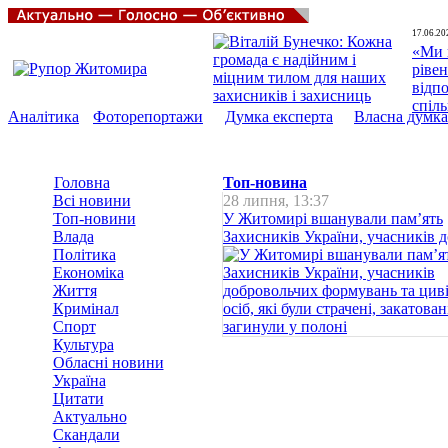
17.06.20
«Ми 
рівен
відп
спіл
Аналітика
Фоторепортажи
Думка експерта
Власна думка
Головна
Топ-новина
Всі новини
28 липня, 13:37
Топ-новини
У Житомирі вшанували пам’ять
Влада
Захисників України, учасників до
Політика
Економіка
Життя
Кримінал
Спорт
Культура
Обласні новини
Україна
Цитати
Актуально
Скандали