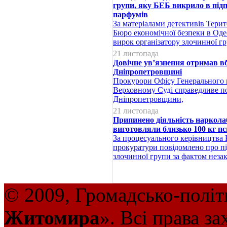
групи, яку БЕБ викрило в під
парфумів
За матеріалами детективів Тери
Бюро економічної безпеки в Одес
вирок організатору злочинної г
21 листопада
Довічне ув’язнення отримав 
Дніпропетровщині
Прокурори Офісу Генерального 
Верховному Суді справедливе 
Дніпропетровщини,
21 листопада
Припинено діяльність нарколаб
виготовляли близько 100 кг п
За процесуального керівництва К
прокуратури повідомлено про п
злочинної групи за фактом неза
© 2009, Громадсько-політ
Житомира
». Всі права з