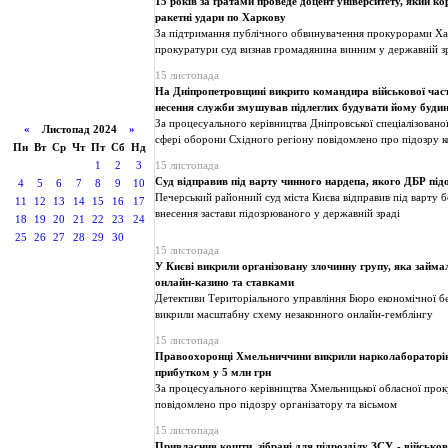
15 років за ґратами проведе доцент університету, який к
ракетні удари по Харкову
За підтримання публічного обвинувачення прокурорами Хар
прокуратури суд визнав громадянина винним у державній зр
15 листопада
На Дніпропетровщині викрито командира військової част
несення служби змушував підлеглих будувати йому буди
За процесуального керівництва Дніпровської спеціалізовано
«
Листопад 2024
»
сфері оборони Східного регіону повідомлено про підозру 
Пн
Вт
Ср
Чт
Пт
Сб
Нд
1
2
3
15 листопада
Суд відправив під варту чинного нардепа, якого ДБР під
4
5
6
7
8
9
10
Печерський районний суд міста Києва відправив під варту б
11
12
13
14
15
16
17
внесення застави підозрюваного у державній зраді
18
19
20
21
22
23
24
25
26
27
28
29
30
15 листопада
У Києві викрили організовану злочинну групу, яка займ
онлайн-казино та ставками
Детективи Територіального управління Бюро економічної без
викрили масштабну схему незаконного онлайн-гемблінгу
15 листопада
Правоохоронці Хмельниччини викрили нарколабораторію
прибутком у 5 млн грн
За процесуального керівництва Хмельницької обласної прок
повідомлено про підозру організатору та вісьмом
15 листопада
Привласнив кошти, зібрані для підрозділу ЗСУ, - військ