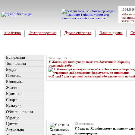
17.06.2026
«Ми не м
українськ
залежить
Аналітика
Фоторепортажи
Думка експерта
Власна думка
Ог
Головна
Топ-новина
Всі новини
28 липня, 13:37
У Житомирі вшанували пам’ять Захисників України,
Топ-новини
учасників добр ...
Влада
Політика
Економіка
Життя
Кримінал
Спорт
Культура
Обласні новини
Новини
» Матеріали за 15.11.2024
Україна
Цитати
15 листопада
У боях на Харківському напрямку заги
Актуально
Житомирщини