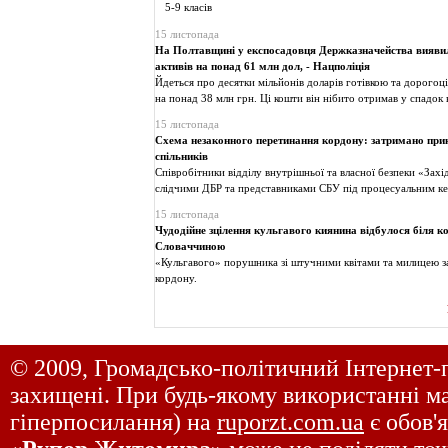
15 листопада
На Полтавщині у експосадовця Держказначейства вияви
активів на понад 61 млн дол, - Нацполіція
Йдеться про десятки мільйонів доларів готівкою та дорогоці
на понад 38 млн грн. Ці кошти він нібито отримав у спадок в
15 листопада
Схема незаконного перетинання кордону: затримано при
спільників
Співробітники відділу внутрішньої та власної безпеки «Захід
слідчими ДБР та представниками СБУ під процесуальним к
15 листопада
Чудодійне зцілення кульгавого киянина відбулося біля ко
Словаччиною
«Кульгавого» порушника зі штучними квітами та милицею з
кордону.
© 2009, Громадсько-політичний Інтернет-
захищені. При будь-якому використанні ма
гіперпосилання) на
ruporzt.com.ua
є обов'