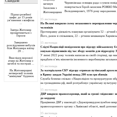
Скандали
Черняхівська селищна рада з сумом повід
повертається Герой-захисник РОЖКО Ми
Актуально
Володимирович, 1976 року народження.
Підпал релейної
шафи: до 15 років
15 листопада
ув’язнення з конфіска
...
На Волині викрили схему незаконного переправлення чер
чоловіків
Завтра Житомир
Протиправну діяльність планував організувати 52 – річний 
прощатиметься з
Героєм
Його, разом зі спільником, 22 – річним мешканцем Харківсь
Завершено
15 листопада
розслідування вибухів
Слідчі Нацполіції повідомили про підозру військовому бл
біля Житомира влітку
ошукав підписників під час збору коштів для підрозділу
20 ...
У липні 2022 року чоловік написав на своїй сторінці, що ма
Внаслідок ворожої
придбати пʼять мінометів іноземного виробництва загально
атаки на Житомир є
загиблі та постраж ...
15 листопада
За матеріалами СБУ підозру отримав путінський археоло
На Житомирщині
нетверезий чоловік
в Криму завдав Україні понад 200 млн грн збитків
“замінував” будинок
Служба безпеки спільно з Нацполіцією та прокуратурою зіб
на громадянина рф, який розграбовує українську культурну
15 листопада
ДБР викрило правоохоронця, який за гроші «підвозив» з
до кордону
Працівники ДБР у взаємодії з Держприкордонслужбою викр
правоохоронного органу з Львівської області, який допомаг
15 листопада