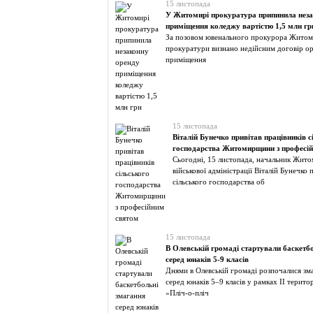
15 листопада
У Житомирі прокуратура припинила неза
приміщення коледжу вартістю 1,5 млн гр
За позовом ювенального прокурора Житом
прокуратури визнано недійсним договір о
приміщення
15 листопада
Віталій Бунечко привітав працівників с
господарства Житомирщини з професі
Сьогодні, 15 листопада, начальник Жито
військової адміністрації Віталій Бунечко 
сільського господарства об
15 листопада
В Олевській громаді стартували баскетб
серед юнаків 5-9 класів
Днями в Олевській громаді розпочалися зм
серед юнаків 5–9 класів у рамках II терито
«Пліч-о-пліч