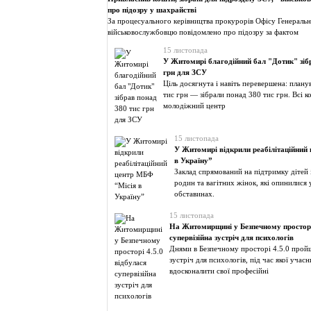
про підозру у шахрайстві
За процесуального керівництва прокурорів Офісу Генераль
військовослужбовцю повідомлено про підозру за фактом
15 листопада
У Житомирі благодійний бал "Дотик" зіб
грн для ЗСУ
Ціль досягнута і навіть перевершена: плану
тис грн — зібрали понад 380 тис грн. Всі 
молодіжний центр
15 листопада
У Житомирі відкрили реабілітаційний
в Україну”
Заклад спрямований на підтримку дітей і
родин та вагітних жінок, які опинилися
обставинах.
15 листопада
На Житомирщині у Безпечному просторі
супервізійна зустріч для психологів
Днями в Безпечному просторі 4.5.0 пройш
зустріч для психологів, під час якої учас
вдосконалити свої професійні