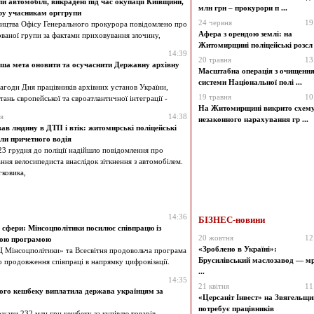
 автомобілі, викрадені під час окупації Київщини,
млн грн – прокурори п ...
зру учасникам орггрупи
24 червня
19
ництва Офісу Генерального прокурора повідомлено про
Афера з орендою землі: на
ованої групи за фактами приховування злочину,
Житомирщині поліцейські розсл .
14:39
20 травня
13
а мета оновити та осучаснити Державну архівну
Масштабна операція з очищенн
системи Національної полі ...
нагоди Дня працівників архівних установ України,
19 травня
10
тань європейської та євроатлантичної інтеграції -
На Житомирщині викрито схем
я
14:38
незаконного нарахування гр ...
ав людину в ДТП і втік: житомирські поліцейські
ли причетного водія
23 грудня до поліції надійшло повідомлення про
ння велосипедиста внаслідок зіткнення з автомобілем.
гковика,
14:36
БІЗНЕС-новини
 сфери: Мінсоцполітики посилює співпрацю із
20 жовтня
12
чою програмою
«Зроблено в Україні»:
 Мінсоцполітики» та Всесвітня продовольча програма
Брусилівський маслозавод — мр
 продовження співпраці в напрямку цифровізації.
...
14:35
21 квітня
11
ого кешбеку виплатила держава українцям за
«Церсаніт Інвест» на Звягельщи
потребує працівників
ржави 232 млн грн кешбеку за купівлю товарів