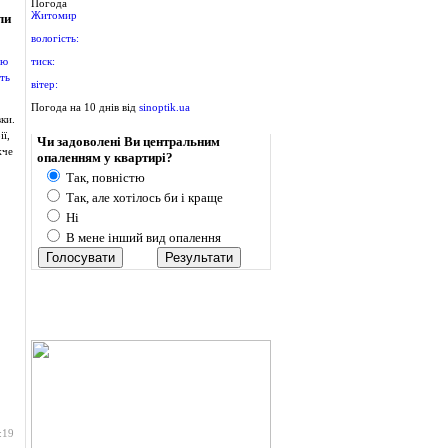
Погода
Житомир
ли
вологість:
тиск:
вітер:
Погода на 10 днів від
sinoptik.ua
ки.
Опитування
ї,
Чи задоволені Ви центральним
жче
опаленням у квартирі?
Так, повністю
Так, але хотілось би і краще
Ні
В мене інший вид опалення
:19