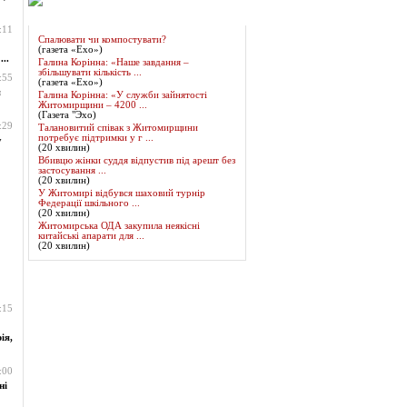
Огляд преси
:11
Спалювати чи компостувати?
(газета «Ехо»)
..
Галина Корінна: «Наше завдання –
збільшувати кількість ...
:55
(газета «Ехо»)
я
Галина Корінна: «У служби зайнятості
Житомирщини – 4200 ...
(Газета "Эхо)
:29
Талановитий співак з Житомирщини
потребує підтримки у г ...
у
(20 хвилин)
Вбивцю жінки суддя відпустив під арешт без
застосування ...
(20 хвилин)
У Житомирі відбувся шаховий турнір
Федерації шкільного ...
(20 хвилин)
Житомирська ОДА закупила неякісні
китайські апарати для ...
(20 хвилин)
:15
ія,
:00
ні