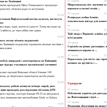
07 серпня
16
лови на Львівщині
Мікрохвильова піч: значення та
ництва прокурорів Офісу Генерального прокурора
переваги сучасної технік ...
депутату обласної ради та заступнику
05 серпня
15
14:50
Розпродаж майна банків:
доставили Вифлеємський вогонь колегам, які несуть
максимальна вигода для вашог
нту
...
л миру, надії, життя та єдності. Тепер він палає на
03 серпня
15
Гуляйполі, де через війну вже давно
Твій лікар у Варшаві: клініка дл
14:45
всієї родини
ого загону вітають подорожніх
30 липня
17
на Львівщині подорожні отримують вітальні листівки з
Стрільба на різних дистанціях: 
вим роком.
змінюються вправи та ...
25 липня
21
14:44
Парасолька для міста: що справ
обілі, викрадені з автотермінала на Київщині:
впливає на зручність і ...
ро підозру учасникам організованої злочинної
сової окупації Київської області близько 140
інала, де зберігалися транспортні засоби різних
14:43
Скандали
инському районі загинули четверо людей, двоє
03 липня
12
оліція проводить розслідування обставин ДТП
Небезпечне укриття для дитсадк
єю слідства, сьогодні близько 09:23 на автодорозі
на Житомирщині слідчі ...
лось зіткнення між автомобілями Geely та Subary.
25 червня
16
14:41
Незаконне збагачення на понад 