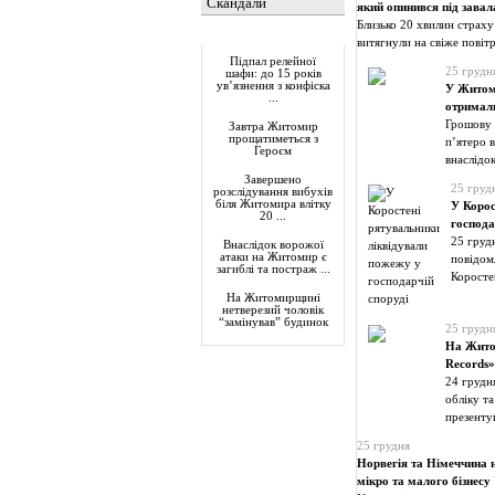
Скандали
який опинився під зава
Близько 20 хвилин страху
Актуально
витягнули на свіже повіт
Підпал релейної
25 грудн
шафи: до 15 років
ув’язнення з конфіска
У Житоми
...
отримали
Грошову 
Завтра Житомир
прощатиметься з
п’ятеро в
Героєм
внаслідок
Завершено
25 груд
розслідування вибухів
біля Житомира влітку
У Корос
20 ...
господа
25 груд
Внаслідок ворожої
атаки на Житомир є
повідомл
загиблі та постраж ...
Коросте
На Житомирщині
нетверезий чоловік
“замінував” будинок
25 грудн
На Жито
Records»
24 грудн
обліку та
презенту
25 грудня
Норвегія та Німеччина н
мікро та малого бізнесу