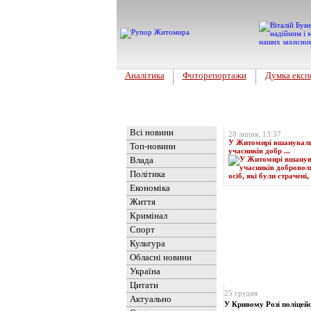
Аналітика
Фоторепортажи
Думка експ
Головна
Топ-новина
Всі новини
28 липня, 13:37
У Житомирі вшанували 
Топ-новини
учасників добр ...
Влада
Політика
Економіка
Життя
Кримінал
Спорт
Культура
Обласні новини
Україна
Новини
» Матеріали
Цитати
25 грудня
Актуально
У Кривому Розі поліцейс