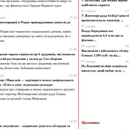
У застосунку Дія можна знайти
това програма «Підтримка енергостійкості мікро та
найближче укриття
и», що фінансується Урядом Норвегії через
07 серпня
17
У Житомирі рада безбар’єрності
удня
17:14
проінспектувала оновлену ...
томирщині в Різдво прикордонники завітали до
07 серпня
16
Влада Бородянки має
Різдва має торкнутися серця кожної дитини, навіть
відшкодувати 4,4 млн грн за
яка змушена святкувати це свято поза родиною, не з
фіктивн ...
ами.
07 серпня
16
17:08
Виключили з військового обліку
років тюрми отримали ще 6 зрадників, які воювали
близько 1200 осіб: поліц ...
ругий раз потрапив у полон до Сил оборони
07 серпня
16
казову базу на ще шістьох зрадників, які воювали
На Буковині поліція затримала
 на Донеччині. Бойовики намагалися
вимагача, який побив чоло ...
дня
15:48
р і Миколаїв — партнери в межах національного
у «Пліч-о-пліч: згуртовані громади»
ндум про співпрацю в межах національного проєкту
али секретар Житомирської міської ради Галина
ька та міський голова Миколаєва
14:59
Цікавинка
х закупівлях – затримано депутата обларади та