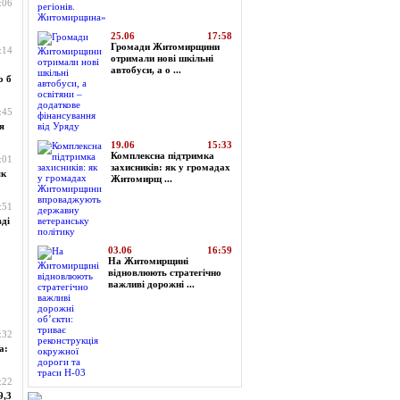
:06
25.06
17:58
Громади Житомирщини
:14
отримали нові шкільні
автобуси, а о ...
о б
:45
я
19.06
15:33
Комплексна підтримка
:01
захисників: як у громадах
як
Житомирщ ...
:51
ді
03.06
16:59
На Житомирщині
відновлюють стратегічно
важливі дорожні ...
:32
а:
:22
9,3