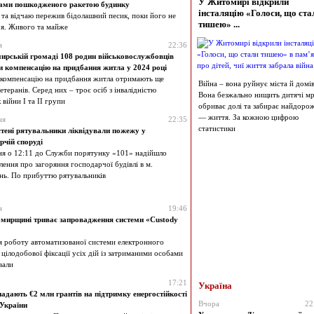
У Житомирі відкрили
лами пошкодженого ракетою будинку
інсталяцію «Голоси, що ста
 та відчаю пережив бідолашний песик, поки його не
тишею» ...
ря. Живого та майже
я
22:36
рській громаді 108 родин військовослужбовців
 компенсацію на придбання житла у 2024 році
компенсацію на придбання житла отримають ще
Війна – вона руйнує міста й домів
етеранів. Серед них – троє осіб з інвалідністю
Вона безжально нищить дитячі мрі
 війни І та ІІ групи
обриває долі та забирає найдоро
— життя. За кожною цифрою
ня
22:35
статистики
тені рятувальники ліквідували пожежу у
рчій споруді
ня о 12:11 до Служби порятунку «101» надійшло
ення про загоряння господарчої будівлі в м.
нь. По прибуттю рятувальників
я
19:46
мирщині триває запровадження системи «Custody
я роботу автоматизованої системи електронного
 цілодобової фіксації усіх дій із затриманими особами
вали
17:21
Україна
адають €2 млн грантів на підтримку енергостійкості
Вчора
22
 України