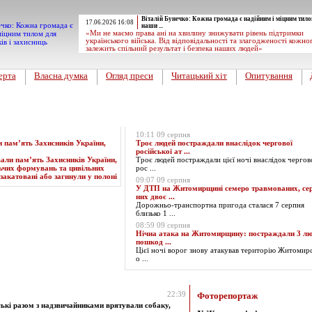
Віталій Бунечко: Кожна громада є надійним і міцним тило
17.06.2026 16:08
наши ...
«Ми не маємо права ані на хвилину знижувати рівень підтримки
українського війська. Від відповідальності та злагодженості кожно
залежить спільний результат і безпека наших людей»
ерта
Власна думка
Огляд преси
Читацький хіт
Опитування
Експрес-новини
10:11 09 серпня
пам’ять Захисників України,
Троє людей постраждали внаслідок чергової
російської ат ...
Троє людей постраждали цієї ночі внаслідок чергов
рос ...
09:07 09 серпня
У ДТП на Житомирщині семеро травмованих, се
них двоє ...
Дорожньо-транспортна пригода сталася 7 серпня
близько 1 ...
08:59 09 серпня
Нічна атака на Житомирщину: постраждали 3 лю
пошкод ...
Цієї ночі ворог знову атакував територію Житомирс
о ...
 за Грудень 2024 року
22:39
Фоторепортаж
ькі разом з надзвичайниками врятували собаку,