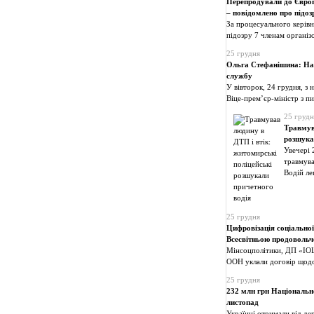
Перепродували до Європи
– повідомлено про підо
За процесуального керів
підозру 7 членам організ
25 грудня
Ольга Стефанішина: Наш
службу
У вівторок, 24 грудня, з 
Віце-прем’єр-міністр з пи
25 грудн
Травмув
розшука
Увечері 
травмува
Водій ле
25 грудня
Цифровізація соціальної
Всесвітньою продоволь
Мінсоцполітики, ДП «ІОЦ
ООН уклали договір щодо
25 грудня
232 млн грн Національн
листопад
Українці отримали від де