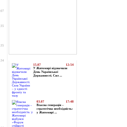
:07
:35
:35
Топ-новини
:34
15.07
12:54
У Житомирі відзначили
День Української
Державності. Сил ...
03.07
17:48
Власна генерація –
стратегічна необхідність:
у Житомирі ...