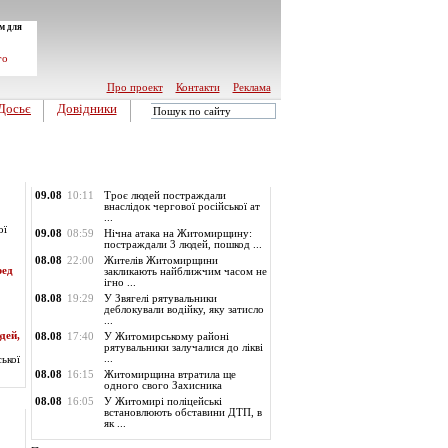
м для
го
Про проект
Контакти
Реклама
Досьє
Довідники
Обласні новини
09.08
10:11
Троє людей постраждали
внаслідок чергової російської ат
...
ої
09.08
08:59
Нічна атака на Житомирщину:
постраждали 3 людей, пошкод ...
08.08
22:00
Жителів Житомирщини
ред
закликають найближчим часом не
ігно ...
08.08
19:29
У Звягелі рятувальники
деблокували водійку, яку затисло
...
дей,
08.08
17:40
У Житомирському районі
рятувальники залучалися до лікві
ької
...
08.08
16:15
Житомирщина втратила ще
одного свого Захисника
08.08
16:05
У Житомирі поліцейські
встановлюють обставини ДТП, в
як ...