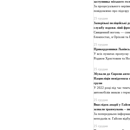
заступника міського го
За процесуального керів
повідомлено про підозру 
25 грудня
Запорізькі поліцейські 
службу вздовж лінії фро
Священний вогонь — симво
блокпостах, в Оріхові та 
25 грудня
Прикордонники Львівськ
У всіх пунктах пропуску 
Різдвом Христовим та Но
25 грудня
Збували до Європи автом
Нацполіція повідомила п
групи
У 2022 році під час тимча
автомобілів зникли з терм
25 грудня
Внаслідок аварії у Гайс
зазнали травмувань – п
За попередньою інформаці
неподалік м. Гайсин відбу
25 грудня