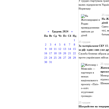
У грудні стартувала гран
малих підприємств Україн
Норвезьку
25 гр
На Жи
дітей
Свято 
тієї, 
«
Грудень 2024
»
батьк
Пн
Вт
Ср
Чт
Пт
Сб
Нд
1
25 грудня
2
3
4
5
6
7
8
За матеріалами СБУ 15 
9
10
11
12
13
14
15
за рф: один з них уже д
16
17
18
19
20
21
22
Служба безпеки зібрала до
проти українських військ
23
24
25
26
27
28
29
30
31
25 гру
Житоми
проєкт
Мемора
підпис
Шиманс
25 грудня
Шахрайство на тендерни