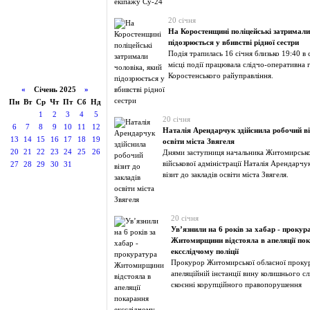
20 січня
На Коростенщині поліцейські затримали
підозрюється у вбивстві рідної сестри
Подія трапилась 16 січня близько 19:40 в 
місці події працювала слідчо-оперативна 
Коростенського райуправління.
«
Січень 2025
»
Пн
Вт
Ср
Чт
Пт
Сб
Нд
1
2
3
4
5
20 січня
6
7
8
9
10
11
12
Наталія Арендарчук здійснила робочий ві
13
14
15
16
17
18
19
освіти міста Звягеля
20
21
22
23
24
25
26
Днями заступниця начальника Житомирсько
військової адміністрації Наталія Арендарчу
27
28
29
30
31
візит до закладів освіти міста Звягеля.
20 січня
Ув’язнили на 6 років за хабар - прокур
Житомирщини відстояла в апеляції по
ексслідчому поліції
Прокурор Житомирської обласної прокур
апеляційній інстанції вину колишнього сл
скоєнні корупційного правопорушення