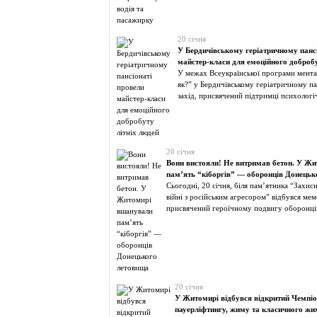
20 січня
У Бердичівському геріатричному панс
майстер-класи для емоційного добробу
У межах Всеукраїнської програми мента
як?” у Бердичівському геріатричному п
захід, присвячений підтримці психолог
20 січня
Вони вистояли! Не витримав бетон. У Ж
пам’ять “кіборгів” — оборонців Донецьк
Сьогодні, 20 січня, біля пам’ятника “Захис
війні з російським агресором” відбувся мем
присвячений героїчному подвигу оборонці
20 січня
У Житомирі відбувся відкритий Чемпіон
пауерліфтингу, жиму та класичного ж