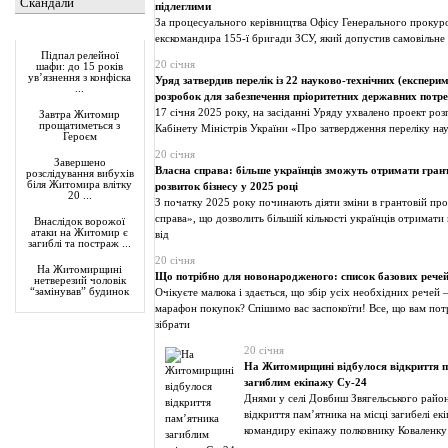
Скандали
підлеглими
За процесуального керівництва Офісу Генерального прокур
Актуально
екскомандира 155-ї бригади ЗСУ, який допустив самовільне
Підпал релейної
20 січня
шафи: до 15 років
ув’язнення з конфіска
Уряд затвердив перелік із 22 науково-технічних (експери
...
розробок для забезпечення пріоритетних державних потр
17 січня 2025 року, на засіданні Уряду ухвалено проект ро
Завтра Житомир
прощатиметься з
Кабінету Міністрів України «Про затвердження переліку на
Героєм
20 січня
Завершено
Власна справа: більше українців зможуть отримати грант
розслідування вибухів
біля Житомира влітку
розвиток бізнесу у 2025 році
20 ...
З початку 2025 року починають діяти зміни в грантовій пр
справа», що дозволить більшій кількості українців отримат
Внаслідок ворожої
атаки на Житомир є
від
загиблі та постраж ...
20 січня
На Житомирщині
Що потрібно для новонародженого: список базових рече
нетверезий чоловік
“замінував” будинок
Очікуєте малюка і здається, що збір усіх необхідних речей 
марафон покупок? Спішимо вас заспокоїти! Все, що вам по
зібрати
20 січня
На Житомирщині відбулося відкриття 
загиблим екіпажу Су-24
Днями у селі Довбиш Звягельського райо
відкриття пам’ятника на місці загибелі ек
командиру екіпажу полковнику Коваленку