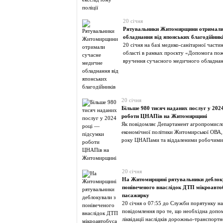
20 січня
Рятувальники Житомирщини отримали 
обладнання від японських благодійник
20 січня на базі медико-санітарної част
області в рамках проєкту «Допомога по
вручення сучасного медичного обладнан
20 січня
Більше 980 тисяч наданих послуг у 202
роботи ЦНАПів на Житомирщині
Як повідомляє Департамент агропромисло
економічної політики Житомирської ОВА
року ЦНАПами та віддаленими робочими
20 січня
На Житомирщині рятувальники деблок
понівеченого внаслідок ДТП мікроавтоб
пасажирку
20 січня о 07:55 до Служби порятунку н
повідомлення про те, що необхідна допом
ліквідації наслідків дорожньо-транспортн