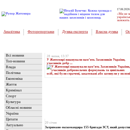
17.06.2026
«Ми не м
українськ
залежить
Аналітика
Фоторепортажи
Думка експерта
Власна думка
Ог
Головна
Топ-новина
Всі новини
28 липня, 13:37
У Житомирі вшанували пам’ять Захисників України,
Топ-новини
учасників добр ...
Влада
Політика
Економіка
Життя
Кримінал
Спорт
Культура
Обласні новини
Україна
Новини
» Матеріали за 20.01.2025
Цитати
20 січня
Актуально
Затримано екскомандира 155 бригади ЗСУ, який допуст