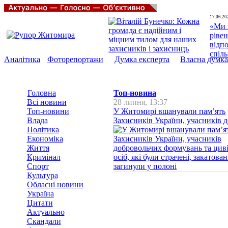
17.06.20
«Ми 
рівен
відп
спіл
Аналітика
Фоторепортажи
Думка експерта
Власна думка
Головна
Топ-новина
Всі новини
28 липня, 13:37
Топ-новини
У Житомирі вшанували пам’ять
Влада
Захисників України, учасників до
Політика
Економіка
Життя
Кримінал
Спорт
Культура
Обласні новини
Україна
Цитати
Актуально
Скандали