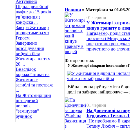
Актуально
Підпал релейної
Новини
» Матеріали за 01.06.2
шафи: до 15 років
ув’язнення з
01 червня
конфіска ...
У Житомирі затрима
Завтра Житомир
кинув гранату в лю
прощатиметься з
Нагадаємо, подія стал
Героєм
проспекті Миру в м.
Завершено
оперативно розшукал
розслідування
причетного до злочин
вибухів біля
Житомира влітку
Фоторепортаж
20 ...
У Житомирі відкрили інсталяцію «Го
Внаслідок
ворожої атаки на
Житомир є
загиблі та постраж
Війна – вона руйнує міста й д
...
долі та забирає найдорожче —
На Житомирщині
нетверезий
01 червня
чоловік
На Донеччині загину
“замінував”
Бердичева Тетяна 
будинок
"Не пробачимо й кара
Тетяну Любич – світл