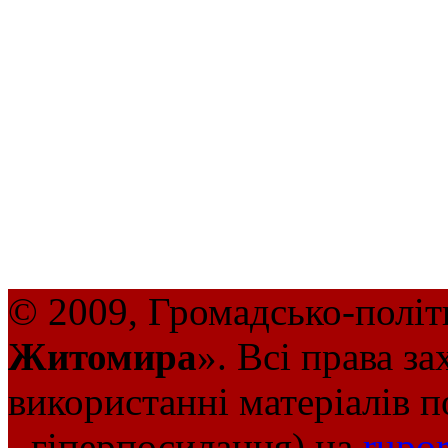
© 2009, Громадсько-політ
Житомира
». Всі права з
використанні матеріалів п
- гіперпосилання) на
rupor