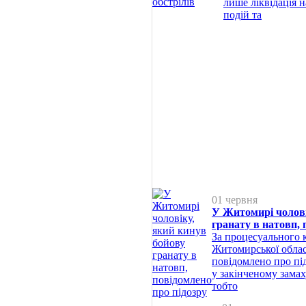
лише ліквідація 
подій та
01 червня
У Житомирі чолові
гранату в натовп, 
За процесуального 
Житомирської облас
повідомлено про п
у закінченому замах
тобто