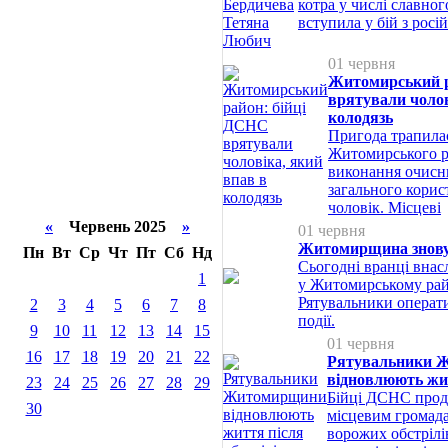
котра у числі славног
вступила у бій з росі
01 червня
Житомирський р
врятували чолов
колодязь
Пригода трапила
Житомирського р
виконання очисни
загального корис
чоловік. Місцеві
«
Червень 2025
»
01 червня
Житомирщина знову 
Пн
Вт
Ср
Чт
Пт
Сб
Нд
Сьогодні вранці внас
1
у Житомирському рай
Рятувальники операт
2
3
4
5
6
7
8
події.
9
10
11
12
13
14
15
01 червня
16
17
18
19
20
21
22
Рятувальники 
відновлюють жит
23
24
25
26
27
28
29
Бійці ДСНС прод
30
місцевим громада
ворожих обстрілів