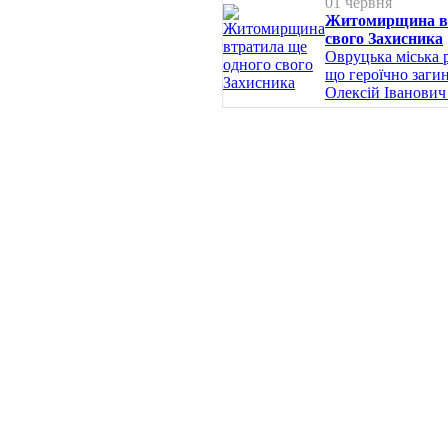
01 червня
Житомирщина вт
свого Захисника
Овруцька міська 
що героїчно заги
Олексій Іванович