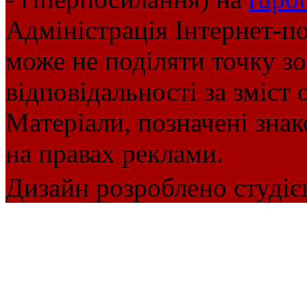
Адміністрація Інтернет-п
може не поділяти точку зор
відповідальності за зміст 
Матеріали, позначені зна
на правах реклами.
Дизайн розроблено студіє