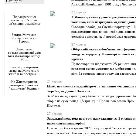
Скандали
Анатолій Леонідович, 1981 р.н., з Черняхов
Актуально
27 червня
Підпал релейної
У Житомирському районі рятувальники з
шафи: до 15 років
чоловіка, який потребував медичної доп
ув’язнення з конфіска
Сьогодні пообіді до Служби порятунку "10
...
повідомлення про те, що необхідна допомог
Завтра Житомир
чоловіка з висоти, який потребував медичн
прощатиметься з
Героєм
27 червня
Обіцяв військовозобов’язаному оформити
Завершено
розслідування вибухів
виїзду за кордон: у Житомирі поліцейськ
біля Житомира влітку
«ділка»
20 ...
Правоохоронці підозрюють 25-річного жит
Внаслідок ворожої
реалізації схеми ухилення від мобілізації ч
атаки на Житомир є
віку. За грошову винагороду він гарантував
загиблі та постраж ...
27 червня
На Житомирщині
нетверезий чоловік
Бізнес повинен стати драйвером та активним учасником 
“замінував” будинок
України, — Денис Шмигаль
За п’ять місяців цього року бізнес сплатив до державного 
зборів на суму понад 1,5 трлн грн. Про це повідомив Прем’
Шмигаль
27 червня
Земельний податок: цьогоріч надходження за 5 місяців 
перевищили минулорічні
Протягом січня – травня 2025 року місцеві бюджети отрима
плати за землю. Платники спрямували на розвиток своїх гро