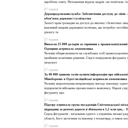
заробітну плату. Начальниця відділу кадрів «не помічала» їх
27 червня
Держпродспоживслужба: Забезпечення доступу до ліків 
обов’язок держави і суспільства
Захист прав громадян на доступ до якісних і безпечних лік
важливий напрям державної політики, що потребує постійн
діалогу та
27 червня
Вимагав 25 000 доларів за сприяння у працевлаштуванні
Одещини затримала зловмисника
Чоловік обіцяв вплинути на службових осіб правоохоронног
прийняли позитивне рішення. Слідчі повідомили фігуранту 
загрожує
27 червня
За 40 000 гривень хотів купити інформацію про військов
Міноборони: в Одесі поліцейські затримали зловмисника
Чоловік запропонував неправомірну вигоду інженеру одног
підприємств військово-промислового комплексу. Наразі слід
фігуранту про
27 червня
Підозру отримала група посадовців Світловодської міськ
підрядник за ремонт дороги зі збитками в 1,2 млн грн., - 
Серед фігурантів - начальник одного з управлінь міської ра
області, його заступник та інженер з технагляду, а також по
27 червня