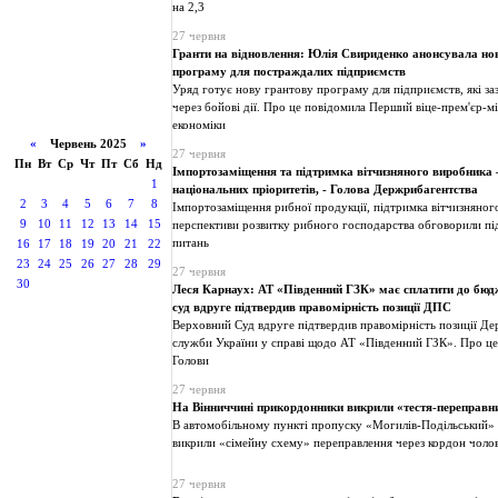
на 2,3
27 червня
Гранти на відновлення: Юлія Свириденко анонсувала но
програму для постраждалих підприємств
Уряд готує нову грантову програму для підприємств, які за
через бойові дії. Про це повідомила Перший віце-прем'єр-м
економіки
«
Червень 2025
»
27 червня
Пн
Вт
Ср
Чт
Пт
Сб
Нд
Імпортозаміщення та підтримка вітчизняного виробника 
1
національних пріоритетів, - Голова Держрибагентства
2
3
4
5
6
7
8
Імпортозаміщення рибної продукції, підтримка вітчизняног
9
10
11
12
13
14
15
перспективи розвитку рибного господарства обговорили під
питань
16
17
18
19
20
21
22
23
24
25
26
27
28
29
27 червня
30
Леся Карнаух: АТ «Південний ГЗК» має сплатити до бюдж
суд вдруге підтвердив правомірність позиції ДПС
Верховний Суд вдруге підтвердив правомірність позиції Де
служби України у справі щодо АТ «Південний ГЗК». Про це 
Голови
27 червня
На Вінниччині прикордонники викрили «тестя-переправн
В автомобільному пункті пропуску «Могилів-Подільський»
викрили «сімейну схему» переправлення через кордон чолов
27 червня