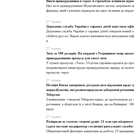
Вночі прикордонники в горах зі стрільбою зупиняли під
Цієї ночі прикордонники Мукачівського загону затримали з
фірмана, який гужовою підводою віз двох волинян до кордо
27 червня
Державна служба України у справах дітей запустила офі
Державна служба України у справах дітей створила новий о
children.gov.ua. Наразі портал наповнюється актуальною і
в
27 червня
Зять за 500 доларів. На кордоні з Угорщиною теща нама
прикордонників пропуск для свого зятя
У пункті пропуску «Тиса» 53-річна українка вдалася до про
неправомірної винагороди прикордонному наряду за позит
пропуску через
27 червня
Поліція Києва завершила досудове розслідування щодо г
наркозбувачів, які розповсюджували заборонені речовини
Telegram
Зловмисники створили Telegram-канал, де пропонували до 
речовини, а зберігали їх у місті Боярка, що на Київщині. О
щодо
27 червня
Розікрали за схемою «мертві душі» 21 млн грн місцевого
судом постане ексдиректор столичної ритуальної служби т
Обвинувачений фіктивно влаштував на роботу 23 працівника