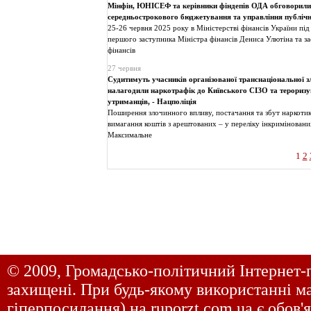
Мінфін, ЮНІСЕФ та керівники фіндепів ОДА обговорили
середньострокового бюджетування та управління публіч
25-26 червня 2025 року в Міністерстві фінансів України пі
першого заступника Міністра фінансів Дениса Улютіна та з
фінансів
27 червня
Судитимуть учасників організованої транснаціональної зл
налагодили наркотрафік до Київського СІЗО та тероризу
утриманців, - Нацполіція
Поширення злочинного впливу, постачання та збут наркотикі
вимагання коштів з арештованих – у переліку інкриміновани
Максимальне
1
2
© 2009, Громадсько-політичний Інтернет-
захищені. При будь-якому використанні ма
гіперпосилання) на
ruporzt.com.ua
є обов'