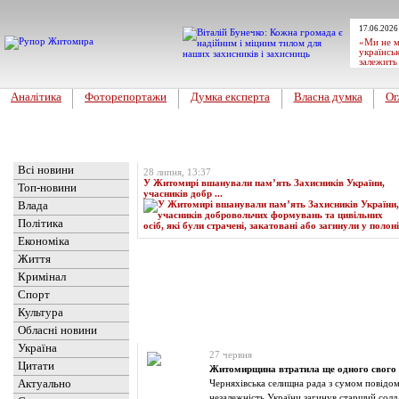
17.06.2026
«Ми не м
українськ
залежить
Аналітика
Фоторепортажи
Думка експерта
Власна думка
Ог
Головна
Топ-новина
Всі новини
28 липня, 13:37
У Житомирі вшанували пам’ять Захисників України,
Топ-новини
учасників добр ...
Влада
Політика
Економіка
Життя
Кримінал
Спорт
Культура
Обласні новини
Новини
» Матеріали за 27.06.2025
Україна
27 червня
Цитати
Житомирщина втратила ще одного свого
Актуально
Черняхівська селищна рада з сумом повідом
незалежність України загинув старший со