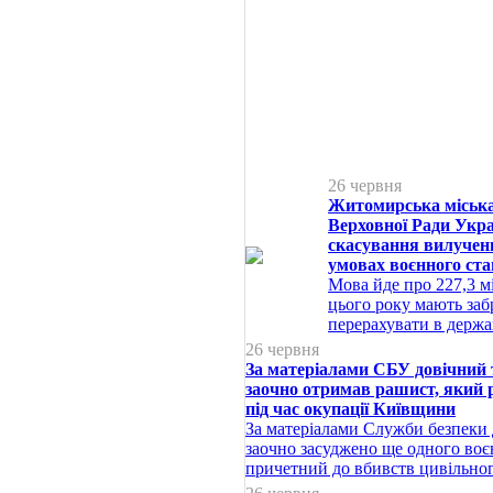
26 червня
Житомирська міська
Верховної Ради Укра
скасування вилученн
умовах воєнного ста
Мова йде про 227,3 м
цього року мають заб
перерахувати в держ
26 червня
За матеріалами СБУ довічний 
заочно отримав рашист, який 
під час окупації Київщини
За матеріалами Служби безпеки 
заочно засуджено ще одного воє
причетний до вбивств цивільно