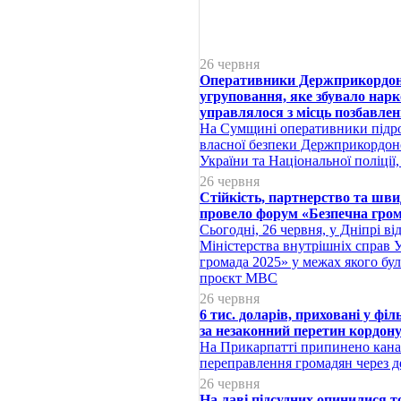
26 червня
Оперативники Держприкордо
угруповання, яке збувало нар
управлялося з місць позбавлен
На Сумщині оперативники підро
власної безпеки Держприкордо
України та Національної поліції
26 червня
Стійкість, партнерство та шв
провело форум «Безпечна гром
Сьогодні, 26 червня, у Дніпрі в
Міністерства внутрішніх справ 
громада 2025» у межах якого бу
проєкт МВС
26 червня
6 тис. доларів, приховані у фі
за незаконний перетин кордон
На Прикарпатті припинено кана
переправлення громадян через 
26 червня
На лаві підсудних опинилися т