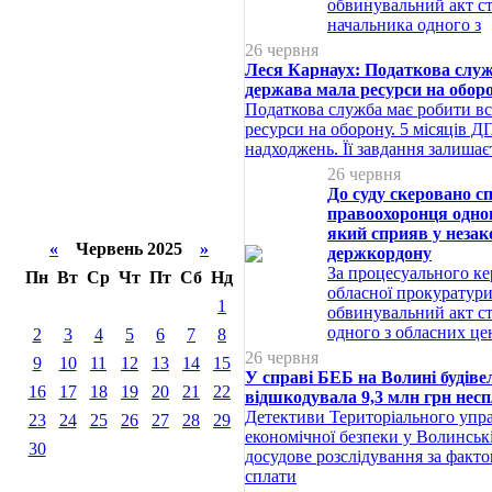
обвинувальний акт ст
начальника одного з
26 червня
Леся Карнаух: Податкова служ
держава мала ресурси на обор
Податкова служба має робити вс
ресурси на оборону. 5 місяців 
надходжень. Її завдання залиша
26 червня
До суду скеровано с
правоохоронця одног
який сприяв у незак
«
Червень 2025
»
держкордону
За процесуального к
Пн
Вт
Ср
Чт
Пт
Сб
Нд
обласної прокуратури
1
обвинувальний акт с
одного з обласних це
2
3
4
5
6
7
8
26 червня
9
10
11
12
13
14
15
У справі БЕБ на Волині будіве
16
17
18
19
20
21
22
відшкодувала 9,3 млн грн несп
Детективи Територіального упр
23
24
25
26
27
28
29
економічної безпеки у Волинськ
30
досудове розслідування за факт
сплати