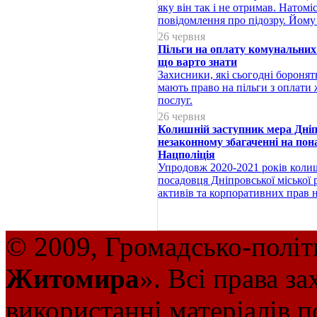
яку він так і не отримав. Натомі
повідомлення про підозру. Йому 
26 червня
Пільги на оплату комунальних 
що варто знати
Захисники, які сьогодні боронят
мають право на пільги з оплати
послуг.
26 червня
Колишній заступник мера Дніп
незаконному збагаченні на пона
Нацполіція
Упродовж 2020-2021 років колиш
посадовця Дніпровської міської 
активів та корпоративних прав 
© 2009, Громадсько-політ
Житомира
». Всі права з
використанні матеріалів п