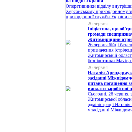
на півдні України
Оперативники відділу внутрішнь
Херсонському прикордонному з
прикордонної служби України с
26 червня
Ініціатива, що об’єд
громади спецпризнач
Житомирщини отри
26 червня бійці батал
призначення (стріле
Житомирській област
безпілотники Mavic, 
26 червня
Наталія Арендарчук 
засіданні Міжвідомчо
питань погашення за
виплати заробітної 
Сьогодні, 26 червня,
Житомирської обласно
адміністрації Наталія
у засіданні Міжвідомч