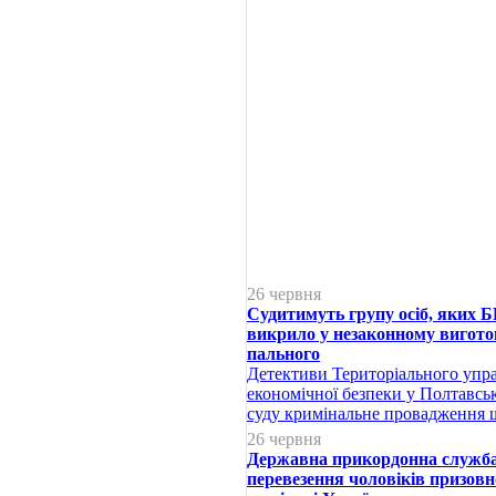
26 червня
Судитимуть групу осіб, яких 
викрило у незаконному вигото
пального
Детективи Територіального упр
економічної безпеки у Полтавськ
суду кримінальне провадження що
26 червня
Державна прикордонна служба
перевезення чоловіків призовн