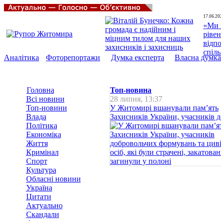
17.06.20
«Ми 
рівен
відп
спіл
Аналітика
Фоторепортажи
Думка експерта
Власна думка
Головна
Топ-новина
Всі новини
28 липня, 13:37
Топ-новини
У Житомирі вшанували пам’ять
Влада
Захисників України, учасників до
Політика
Економіка
Життя
Кримінал
Спорт
Культура
Обласні новини
Україна
Цитати
Актуально
Скандали