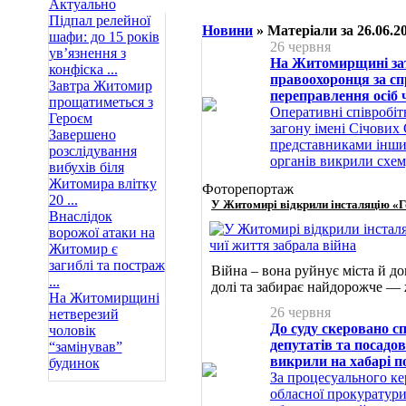
Актуально
Підпал релейної
Новини
» Матеріали за 26.06.2
шафи: до 15 років
26 червня
ув’язнення з
На Житомирщині за
конфіска ...
правоохоронця за сп
Завтра Житомир
переправлення осіб 
прощатиметься з
Оперативні співробі
Героєм
загону імені Січових 
Завершено
представниками інш
розслідування
органів викрили схем
вибухів біля
Житомира влітку
Фоторепортаж
20 ...
У Житомирі відкрили інсталяцію «Го
Внаслідок
ворожої атаки на
Житомир є
загиблі та постраж
Війна – вона руйнує міста й д
...
долі та забирає найдорожче —
На Житомирщині
26 червня
нетверезий
До суду скеровано с
чоловік
депутатів та посадов
“замінував”
викрили на хабарі п
будинок
За процесуального к
обласної прокуратури