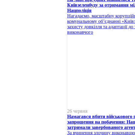
Київзеленбуду за отримання мі
Нацполіція
Нагадаємо, масштабну корупцій
комунальному об’єднанні «Київ
захисту довкілля та адаптації до
виконавчого
26 червня
Намагався вбити військового 
запрошення на побачення: Нац
затримали завербованого аген
За вчинення злочину виконавцю 