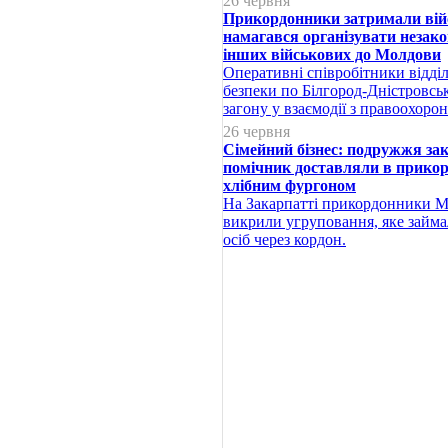
26 червня
Прикордонники затримали вій
намагався організувати незак
інших військових до Молдови
Оперативні співробітники відділ
безпеки по Білгород-Дністровс
загону у взаємодії з правоохор
26 червня
Сімейний бізнес: подружжя зак
помічник доставляли в прико
хлібним фургоном
На Закарпатті прикордонники М
викрили угруповання, яке займ
осіб через кордон.