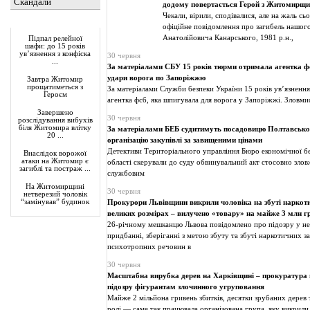
Скандали
додому повертається Герой з Житомирщ
Чекали, вірили, сподівалися, але на жаль сь
Актуально
офіційне повідомлення про загибель нашого
Анатолійовича Канарського, 1981 р.н.,
Підпал релейної
шафи: до 15 років
ув’язнення з конфіска
30 червня
...
За матеріалами СБУ 15 років тюрми отримала агентка ф
удари ворога по Запоріжжю
Завтра Житомир
прощатиметься з
За матеріалами Служби безпеки України 15 років ув’язненн
Героєм
агентка фсб, яка шпигувала для ворога у Запоріжжі. Зловми
Завершено
30 червня
розслідування вибухів
біля Житомира влітку
За матеріалами БЕБ судитимуть посадовицю Полтавської
20 ...
організацію закупівлі за завищеними цінами
Детективи Територіального управління Бюро економічної бе
Внаслідок ворожої
атаки на Житомир є
області скерували до суду обвинувальний акт стосовно зло
загиблі та постраж ...
службовим
На Житомирщині
30 червня
нетверезий чоловік
“замінував” будинок
Прокурори Львівщини викрили чоловіка на збуті наркоти
великих розмірах – вилучено «товару» на майже 3 млн г
26-річному мешканцю Львова повідомлено про підозру у н
придбанні, зберіганні з метою збуту та збуті наркотичних за
психотропних речовин в
30 червня
Масштабна вирубка дерев на Харківщині – прокуратура
підозру фігурантам злочинного угруповання
Майже 2 мільйона гривень збитків, десятки зрубаних дерев т
ролі — саме так працювала організована група, яку викрил