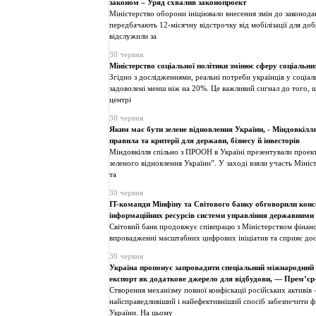
законом – Уряд схвалив законопроект
Міністерство оборони ініціювало внесення змін до законода
передбачають 12-місячну відстрочку від мобілізації для доб
відслужили за
30 червня
Міністерство соціальної політики змінює сферу соціальни
Згідно з дослідженнями, реальні потреби українців у соціа
задоволені менш ніж на 20%. Це важливий сигнал до того, 
центрі
30 червня
Яким має бути зелене відновлення України, - Міндовкілл
правила та критерії для держави, бізнесу й інвесторів
Міндовкілля спільно з ПРООН в Україні презентували проек
зеленого відновлення України”. У заході взяли участь Мініс
та
30 червня
IT-команди Мінфіну та Світового банку обговорили конс
інформаційних ресурсів системи управління державними
Світовий банк продовжує співпрацю з Міністерством фінанс
впровадженні масштабних цифрових ініціатив та сприяє д
30 червня
Україна пропонує запровадити спеціальний міжнародний з
експорт як додаткове джерело для відбудови, — Прем’єр
Створення механізму повної конфіскації російських активів
найсправедливіший і найефективніший спосіб забезпечити ф
України. На цьому