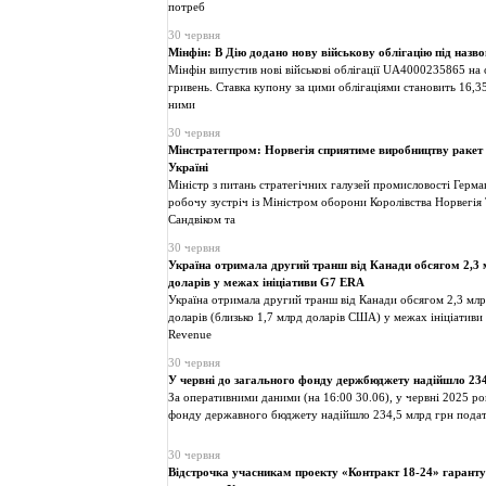
потреб
30 червня
Мінфін: В Дію додано нову військову облігацію під наз
Мінфін випустив нові військові облігації UA4000235865 на 
гривень. Ставка купону за цими облігаціями становить 16,3
ними
30 червня
Мінстратегпром: Норвегія сприятиме виробництву раке
Україні
Міністр з питань стратегічних галузей промисловості Герма
робочу зустріч із Міністром оборони Королівства Норвегі
Сандвіком та
30 червня
Україна отримала другий транш від Канади обсягом 2,3
доларів у межах ініціативи G7 ERA
Україна отримала другий транш від Канади обсягом 2,3 мл
доларів (близько 1,7 млрд доларів США) у межах ініціативи
Revenue
30 червня
У червні до загального фонду держбюджету надійшло 234
За оперативними даними (на 16:00 30.06), у червні 2025 ро
фонду державного бюджету надійшло 234,5 млрд грн подат
30 червня
Відстрочка учасникам проекту «Контракт 18-24» гарант