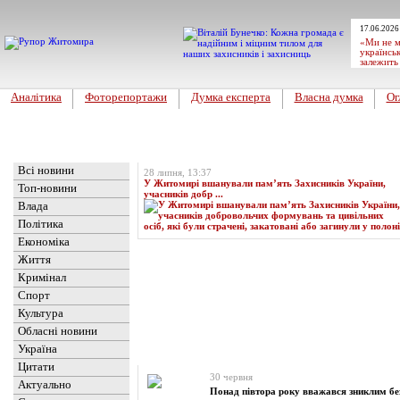
17.06.2026
«Ми не м
українськ
залежить
Аналітика
Фоторепортажи
Думка експерта
Власна думка
Ог
Головна
Топ-новина
Всі новини
28 липня, 13:37
У Житомирі вшанували пам’ять Захисників України,
Топ-новини
учасників добр ...
Влада
Політика
Економіка
Життя
Кримінал
Спорт
Культура
Обласні новини
Україна
Новини
» Матеріали за 30.06.2025
Цитати
30 червня
Актуально
Понад півтора року вважався зниклим бе