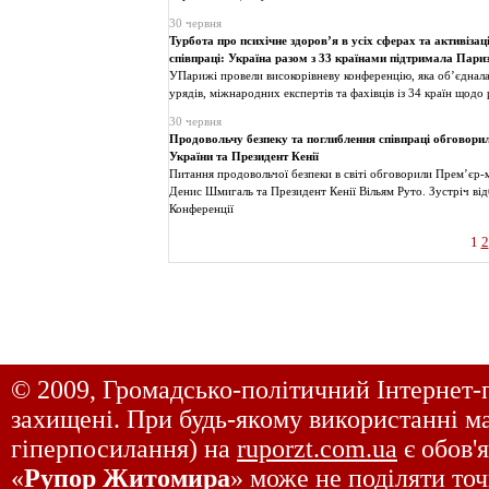
30 червня
Турбота про психічне здоров’я в усіх сферах та активіза
співпраці: Україна разом з 33 країнами підтримала Пари
УПарижі провели високорівневу конференцію, яка об’єднала
урядів, міжнародних експертів та фахівців із 34 країн щодо
30 червня
Продовольчу безпеку та поглиблення співпраці обговори
України та Президент Кенії
Питання продовольчої безпеки в світі обговорили Прем’єр-
Денис Шмигаль та Президент Кенії Вільям Руто. Зустріч від
Конференції
1
2
© 2009, Громадсько-політичний Інтернет-
захищені. При будь-якому використанні ма
гіперпосилання) на
ruporzt.com.ua
є обов'
«
Рупор Житомира
» може не поділяти точ