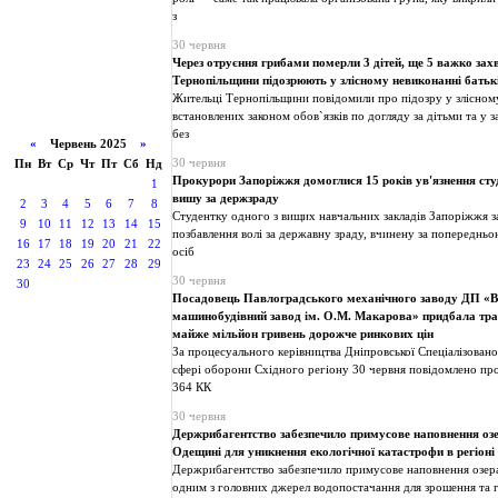
з
30 червня
Через отруєння грибами померли 3 дітей, ще 5 важко зах
Тернопільщини підозрюють у злісному невиконанні батьк
Жительці Тернопільщини повідомили про підозру у злісном
встановлених законом обов`язків по догляду за дітьми та у 
без
«
Червень 2025
»
30 червня
Пн
Вт
Ср
Чт
Пт
Сб
Нд
Прокурори Запоріжжя домоглися 15 років ув'язнення студ
1
вишу за держзраду
2
3
4
5
6
7
8
Студентку одного з вищих навчальних закладів Запоріжжя з
9
10
11
12
13
14
15
позбавлення волі за державну зраду, вчинену за попередн
16
17
18
19
20
21
22
осіб
23
24
25
26
27
28
29
30 червня
30
Посадовець Павлоградського механічного заводу ДП «
машинобудівний завод ім. О.М. Макарова» придбала тр
майже мільйон гривень дорожче ринкових цін
За процесуального керівництва Дніпровської Спеціалізован
сфері оборони Східного регіону 30 червня повідомлено про п
364 КК
30 червня
Держрибагентство забезпечило примусове наповнення оз
Одещині для уникнення екологічної катастрофи в регіоні
Держрибагентство забезпечило примусове наповнення озера
одним з головних джерел водопостачання для зрошення та 