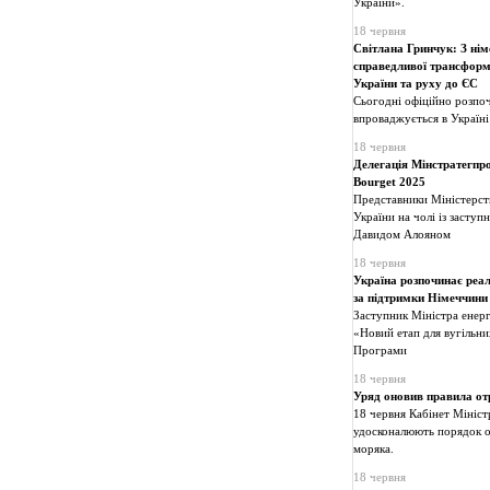
України».
18 червня
Світлана Гринчук: З ні
справедливої трансформа
України та руху до ЄС
Сьогодні офіційно розпоч
впроваджується в Україні 
18 червня
Делегація Мінстратегпр
Bourget 2025
Представники Міністерств
України на чолі із заступ
Давидом Алояном
18 червня
Україна розпочинає реал
за підтримки Німеччини 
Заступник Міністра енерг
«Новий етап для вугільни
Програми
18 червня
Уряд оновив правила от
18 червня Кабінет Мініст
удосконалюють порядок о
моряка.
18 червня