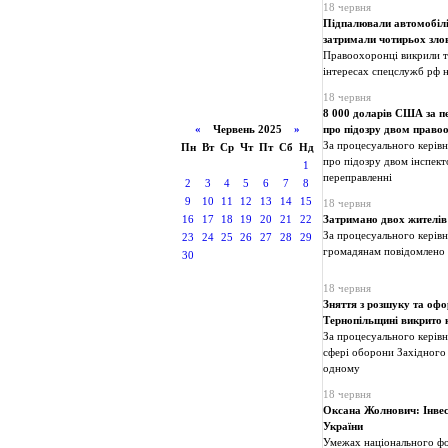
18 червня
Підпалювали автомобілі 
затримали чотирьох зло
Правоохоронці викрили та
інтересах спецслужб рф на
18 червня
8 000 доларів США за п
«
Червень 2025
»
про підозру двом право
За процесуального керів
Пн
Вт
Ср
Чт
Пт
Сб
Нд
про підозру двом інспек
1
переправленні
2
3
4
5
6
7
8
9
10
11
12
13
14
15
18 червня
16
17
18
19
20
21
22
Затримано двох жителів 
За процесуального керівн
23
24
25
26
27
28
29
громадянам повідомлено п
30
18 червня
Зняття з розшуку та офо
Тернопільщині викрито 
За процесуального керівн
сфері оборони Західного
одному
18 червня
Оксана Жолнович: Інвес
України
Умежах національного фо