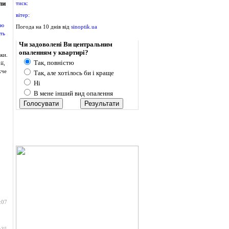
ли
тиск:
вітер:
Погода на 10 днів від
sinoptik.ua
Опитування
Чи задоволені Ви центральним
опаленням у квартирі?
ки.
Так, повністю
ї,
жче
Так, але хотілось би і краще
Ні
В мене інший вид опалення
:07