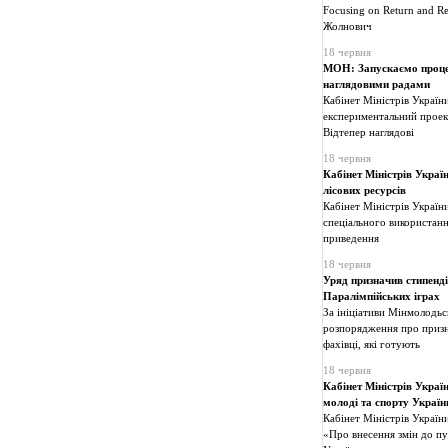
Focusing on Return and R
Жолнович
18 червня
МОН: Запускаємо процед
наглядовими радами
Кабінет Міністрів Україн
експериментальний проект
Відтепер наглядові
18 червня
Кабінет Міністрів Украї
лісових ресурсів
Кабінет Міністрів Україн
спеціального використанн
приведення
18 червня
Уряд призначив стипендії
Паралімпійських іграх
За ініціативи Мінмолодьс
розпорядження про призн
фахівці, які готують
18 червня
Кабінет Міністрів Украї
молоді та спорту Україн
Кабінет Міністрів Україн
«Про внесення змін до п