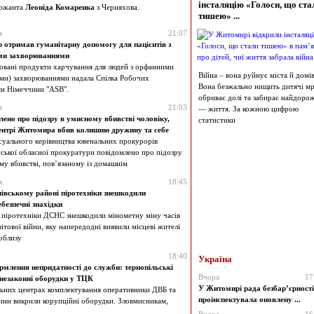
інсталяцію «Голоси, що ста
ержанта
Леоніда Комаренка
з Черняхова.
тишею» ...
я
21:07
отримав гуманітарну допомогу для пацієнтів з
ими захворюваннями
зовані продукти харчування для людей з орфанними
Війна – вона руйнує міста й домів
ими) захворюваннями надала Спілка Робочих
Вона безжально нищить дитячі мрі
н Німеччини "ASB".
обриває долі та забирає найдоро
я
21:03
— життя. За кожною цифрою
ено про підозру в умисному вбивстві чоловіку,
статистики
ентрі Житомира вбив колишню дружину та себе
суального керівництва ювенальних прокурорів
ької обласної прокуратури повідомлено про підозру
му вбивстві, пов’язаному із домашнім
я
18:45
івському районі піротехніки знешкодили
безпечні знахідки
 піротехніки ДСНС знешкодили мінометну міну часів
ітової війни, яку напередодні виявили місцеві жителі
поблизу
18:40
Україна
рмлення непридатності до служби: тернопільські
Вчора
17
 незаконні оборудки у ТЦК
У Житомирі рада безбар’єрності
льних центрах комплектування оперативники ДВБ та
проінспектувала оновлену ...
щини викрили корупційні оборудки. Зловмисникам,