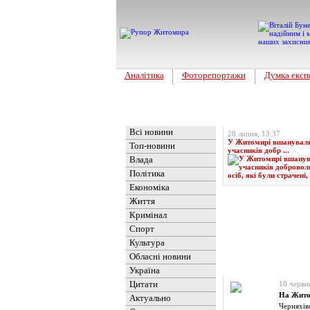
Аналітика
Фоторепортажи
Думка експ
Головна
Топ-новина
Всі новини
28 липня, 13:37
У Житомирі вшанували 
Топ-новини
учасників добр ...
Влада
Політика
Економіка
Життя
Кримінал
Спорт
Культура
Обласні новини
Новини
» Матеріали 
Україна
Цитати
18 червн
На Жито
Актуально
Черняхів