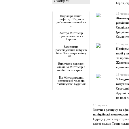
Скандали
Героя, с
Актуально
18 червн
Підпал релейної
Житомир 
шафи: до 15 років
ув’язнення з конфіска
рідкісн
...
Спеціалі
(рідкісн
Завтра Житомир
прощатиметься з
Самаритя
Героєм
18 червн
Завершено
Повідомл
розслідування вибухів
біля Житомира влітку
який у ц
20 ...
За проце
Житомирс
Внаслідок ворожої
атаки на Житомир є
в умисно
загиблі та постраж ...
18 червн
На Житомирщині
У Бердич
нетверезий чоловік
вибухоне
“замінував” будинок
Сьогодні
Другої св
на полі 
18 червня
Зняття з розшуку та офо
поліцейські знешкодили
Одразу у двох територіа
слідчі поліції Тернопіль