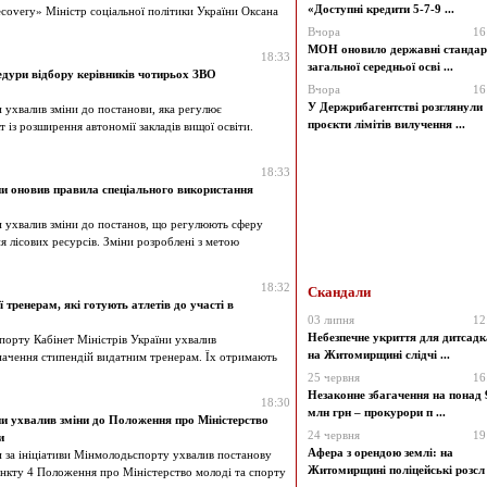
«Доступні кредити 5-7-9 ...
ecovery» Міністр соціальної політики України Оксана
Вчора
16
МОН оновило державні стандар
18:33
загальної середньої осві ...
ури відбору керівників чотирьох ЗВО
Вчора
16
У Держрибагентстві розглянули
и ухвалив зміни до постанови, яка регулює
проєкти лімітів вилучення ...
 із розширення автономії закладів вищої освіти.
18:33
ни оновив правила спеціального використання
и ухвалив зміни до постанов, що регулюють сферу
я лісових ресурсів. Зміни розроблені з метою
18:32
Скандали
 тренерам, які готують атлетів до участі в
03 липня
12
Небезпечне укриття для дитсадк
порту Кабінет Міністрів України ухвалив
на Житомирщині слідчі ...
ачення стипендій видатним тренерам. Їх отримають
25 червня
16
Незаконне збагачення на понад 
18:30
млн грн – прокурори п ...
ни ухвалив зміни до Положення про Міністерство
24 червня
19
и
Афера з орендою землі: на
и за ініціативи Мінмолодьспорту ухвалив постанову
Житомирщині поліцейські розсл .
ункту 4 Положення про Міністерство молоді та спорту