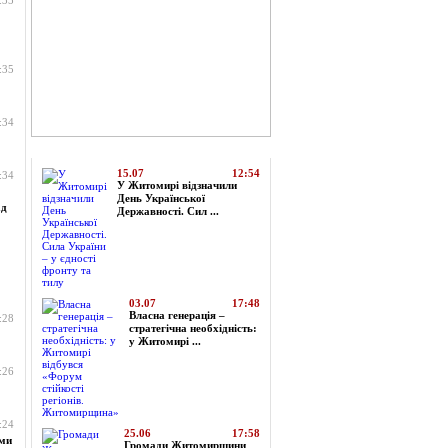
:35
:35
:34
Топ-новини
15.07
12:54
:34
У Житомирі відзначили
День Української
ад
Державності. Сил ...
03.07
17:48
Власна генерація –
:28
стратегічна необхідність:
у Житомирі ...
:26
:24
25.06
17:58
ами
Громади Житомирщини