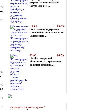
отримали нові шкільні
автобуси, а о ...
:22
ти
:20
19.06
15:33
Комплексна підтримка
захисників: як у громадах
Житомирщ ...
03.06
16:59
На Житомирщині
відновлюють стратегічно
важливі дорожні ...
:32
а:
:22
9,3
:11
Огляд преси
..
Спалювати чи компостувати?
(газета «Ехо»)