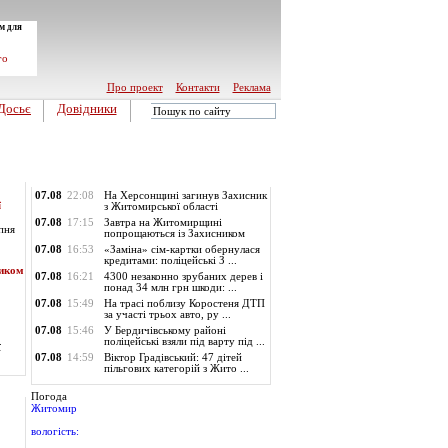
м для
го
Про проект
Контакти
Реклама
Досьє
Довідники
Обласні новини
07.08
22:08
На Херсонщині загинув Захисник
ї
з Житомирської області
07.08
17:15
Завтра на Житомирщині
пня
попрощаються із Захисником
07.08
16:53
«Заміна» сім-картки обернулася
кредитами: поліцейські З ...
ником
07.08
16:21
4300 незаконно зрубаних дерев і
понад 34 млн грн шкоди: ...
07.08
15:49
На трасі поблизу Коростеня ДТП
за участі трьох авто, ру ...
07.08
15:46
У Бердичівському районі
поліцейські взяли під варту під ...
ї
07.08
14:59
Віктор Градівський: 47 дітей
пільгових категорій з Жито ...
Погода
Житомир
вологість: