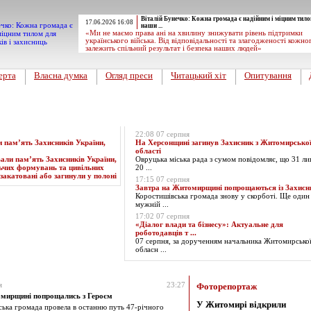
Віталій Бунечко: Кожна громада є надійним і міцним тило
17.06.2026 16:08
наши ...
«Ми не маємо права ані на хвилину знижувати рівень підтримки
українського війська. Від відповідальності та злагодженості кожно
залежить спільний результат і безпека наших людей»
ерта
Власна думка
Огляд преси
Читацький хіт
Опитування
Експрес-новини
22:08 07 серпня
пам’ять Захисників України,
На Херсонщині загинув Захисник з Житомирсько
області
Овруцька міська рада з сумом повідомляє, що 31 ли
20 ...
17:15 07 серпня
Завтра на Житомирщині попрощаються із Захис
Коростишівська громада знову у скорботі. Ще один
мужній ...
17:02 07 серпня
«Діалог влади та бізнесу»: Актуальне для
роботодавців т ...
07 серпня, за дорученням начальника Житомирсько
обласн ...
за 18.06.2025
я
23:27
Фоторепортаж
мирщині попрощались з Героєм
У Житомирі відкрили
ська громада провела в останню путь 47-річного