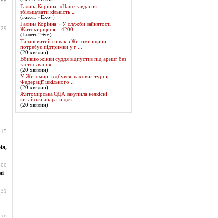
:55
Галина Корінна: «Наше завдання –
я
збільшувати кількість ...
(газета «Ехо»)
Галина Корінна: «У служби зайнятості
:29
Житомирщини – 4200 ...
(Газета "Эхо)
у
Талановитий співак з Житомирщини
потребує підтримки у г ...
(20 хвилин)
Вбивцю жінки суддя відпустив під арешт без
застосування ...
(20 хвилин)
У Житомирі відбувся шаховий турнір
Федерації шкільного ...
(20 хвилин)
Житомирська ОДА закупила неякісні
китайські апарати для ...
(20 хвилин)
:15
ія,
:00
ні
:31
:29