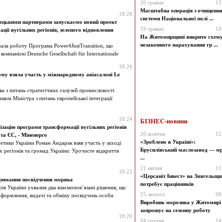
20 травня
13
Масштабна операція з очищенн
18:28
системи Національної полі ...
мецькими партнерами запускаємо новий проект
19 травня
10
ції вугільних регіонів, зеленого відновлення
На Житомирщині викрито схем
незаконного нарахування гр ...
ала роботу Програма Power4JustTransition, що
компанією Deutsche Gesellschaft für Internationale
18:26
ому взяла участь у міжнародному авіасалоні Le
а з питань стратегічних галузей промисловості
ником Міністра з питань європейської інтеграції
18:24
БІЗНЕС-новини
ізацію програми трансформації вугільних регіонів
20 жовтня
12
та ЄС, - Міненерго
«Зроблено в Україні»:
етики України Роман Андарак взяв участь у заході
Брусилівський маслозавод — мр
х регіонів та громад України: Урочисте відкриття
...
21 квітня
11
18:22
«Церсаніт Інвест» на Звягельщи
римання посвідчення моряка
потребує працівників
рів України ухвалив два взаємопов’язані рішення, що
25 лютого
09
формлення, видачі та обміну посвідчень особи
Виробник морозива у Житомирі
запрошує на сезонну роботу
18:20
04 грудня
14