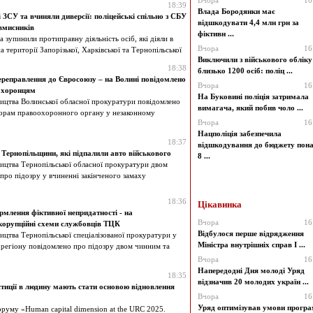
Вчора
16
18:39
Влада Бородянки має
ЗСУ та вчиняли диверсії: поліцейські спільно з СБУ
відшкодувати 4,4 млн грн за
вмисників
фіктивн ...
 зупинили протиправну діяльність осіб, які діяли в
Вчора
16
 території Запорізької, Харківської та Тернопільської
Виключили з військового обліку
18:38
близько 1200 осіб: поліц ...
ереправлення до Євросоюзу – на Волині повідомлено
Вчора
16
охоронцям
На Буковині поліція затримала
ництва Волинської обласної прокуратури повідомлено
вимагача, який побив чоло ...
торам правоохоронного органу у незаконному
Вчора
16
Нацполіція забезпечила
18:37
відшкодування до бюджету пон
Тернопільщини, які підпалили авто військового
8 ...
ицтва Тернопільської обласної прокуратури двом
ро підозру у вчиненні закінченого замаху
18:36
Цікавинка
рмлення фіктивної непридатності - на
Вчора
16
корупційні схеми службовців ТЦК
Відбулося перше відрядження
ицтва Тернопільської спеціалізованої прокуратури у
Міністра внутрішніх справ І ...
 регіону повідомлено про підозру двом чинним та
Вчора
16
Напередодні Дня молоді Уряд
18:35
відзначив 20 молодих україн ...
тиції в людину мають стати основою відновлення
Вчора
16
Уряд оптимізував умови прогр
руму «Human capital dimension at the URC 2025.