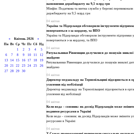
наповнення держбюджету на 9,5 млрд грн
Мінфін: Податкова та митна служби у березні перевиконали
держбюджету на 9,5 млрд грн
04 квітня
Україна та Нідерланди обговорили інструменти підтримки
повертаються з-за кордону, та ВПО
Україна та Нідерланди обговорили інструменти підтримки ук
«
Квітень 2026
»
повертаються з-за кордону, та ВПО
Пн
Вт
Ср
Чт
Пт
Сб
Нд
04 квітня
1
2
3
4
5
Рятувальники Рівненщии долучилися до пошуків зниклої
6
7
8
9
10
11
12
знайдено
13
14
15
16
17
18
19
Рятувальники Рівненщии долучилися до пошуків зниклої ди
20
21
22
23
24
25
26
знайдено
27
28
29
30
04 квітня
Директор медзакладу на Тернопільщині підозрюється в ор
ухилення від мобілізації
Директор медзакладу на Тернопільщині підозрюється в орга
ухилення від мобілізації
04 квітня
Коли вода – союзник: як досвід Нідерландів може змінит
водними ресурсами в Україні
Коли вода – союзник: як досвід Нідерландів може змінити 
ресурсами в Україні
04 квітня
У Сумах правоохоронці попередили сексуальну експлуат