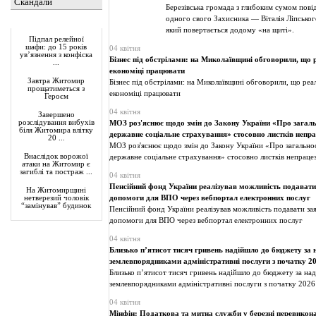
Скандали
Березівська громада з глибоким сумом пові
одного свого Захисника — Віталія Ліпського
Актуально
який повертається додому «на щиті».
Підпал релейної
шафи: до 15 років
04 квітня
ув’язнення з конфіска
Бізнес під обстрілами: на Миколаївщині обговорили, що
...
економіці працювати
Завтра Житомир
Бізнес під обстрілами: на Миколаївщині обговорили, що ре
прощатиметься з
економіці працювати
Героєм
04 квітня
Завершено
розслідування вибухів
МОЗ роз'яснює щодо змін до Закону України «Про загал
біля Житомира влітку
державне соціальне страхування» стосовно листків непра
20 ...
МОЗ роз'яснює щодо змін до Закону України «Про загально
Внаслідок ворожої
державне соціальне страхування» стосовно листків непраце
атаки на Житомир є
загиблі та постраж ...
04 квітня
Пенсійний фонд України реалізував можливість подавати
На Житомирщині
допомоги для ВПО через вебпортал електронних послуг
нетверезий чоловік
“замінував” будинок
Пенсійний фонд України реалізував можливість подавати за
допомоги для ВПО через вебпортал електронних послуг
04 квітня
Близько п’ятисот тисяч гривень надійшло до бюджету за 
землевпорядниками адміністративні послуги з початку 2
Близько п’ятисот тисяч гривень надійшло до бюджету за на
землевпорядниками адміністративні послуги з початку 2026
04 квітня
Мінфін: Податкова та митна служби у березні перевикон