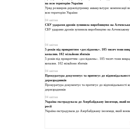
на всю територію України
Уряд розширив держпідтримку аквакультури: компенсації в
всю територію України
04 квітня
СБУ ударами дронів зупинила виробництво на Алчевськ
СБУ ударами дронів зупинила виробництво на Алчевському 
04 квітня
5 років під прикриттям «досліджень». 105 тисяч тонн ви
копалин. 102 мільйони збитків
5 років під прикриттям «досліджень». 105 тисяч тонн викр
копалин. 102 мільйони збитків
04 квітня
Прокуратура документує та притягує до відповідальност
держзрадників
Прокуратура документує та притягує до відповідальності к
держзрадників
04 квітня
Україна екстрадувала до Азербайджану іноземця, який в
росії
Україна екстрадувала до Азербайджану іноземця, який воюва