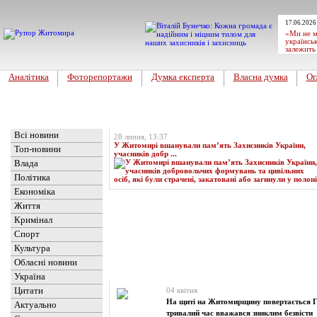
17.06.2026
«Ми не м
українськ
залежить
Аналітика
Фоторепортажи
Думка експерта
Власна думка
Ог
Головна
Топ-новина
Всі новини
28 липня, 13:37
У Житомирі вшанували пам’ять Захисників України,
Топ-новини
учасників добр ...
Влада
Політика
Економіка
Життя
Кримінал
Спорт
Культура
Обласні новини
Новини
» Матеріали за 04.04.2026
Україна
Цитати
04 квітня
На щиті на Житомирщину повертається Г
Актуально
тривалий час вважався зниклим безвісти