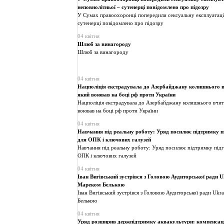
неповнолітньої – сутенерці повідомлено про підозру
У Сумах правоохоронці попередили сексуальну експлуатаці
сутенерці повідомлено про підозру
04 квітня
Шлюб за винагороду
Шлюб за винагороду
04 квітня
Нацполіція екстрадувала до Азербайджану колишнього вч
який воював на боці рф проти України
Нацполіція екстрадувала до Азербайджану колишнього вчите
воював на боці рф проти України
04 квітня
Навчання під реальну роботу: Уряд посилює підтримку п
для ОПК і ключових галузей
Навчання під реальну роботу: Уряд посилює підтримку підг
ОПК і ключових галузей
04 квітня
Іван Вигівський зустрівся з Головою Аудиторської ради Uk
Мареком Белькою
Іван Вигівський зустрівся з Головою Аудиторської ради Ukra
Белькою
04 квітня
Уряд розширив держпідтримку аквакультури: компенсаці