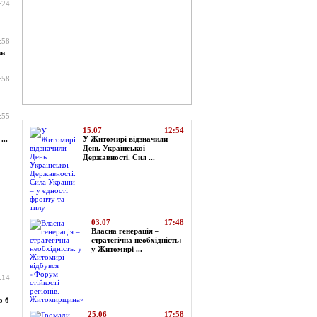
:24
:58
ин
:58
Топ-новини
:55
15.07
12:54
...
У Житомирі відзначили
День Української
Державності. Сил ...
03.07
17:48
Власна генерація –
стратегічна необхідність:
у Житомирі ...
:14
о б
25.06
17:58