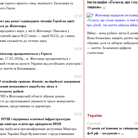
інсталяцію «Голоси, що ста
 ще одного вірного сина, мужнього Захисника та
тишею» ...
ого Героя.
22:19
ез два роки і одинадцять місяців Герой на щиті
вся до Житомира
ародився і виріс у місті Житомирі. Навчався у
Війна – вона руйнує міста й домів
освітній школі №22 (нині — ліцей №22), де з юних
Вона безжально нищить дитячі мрі
вляв схильність до точних наук,
обриває долі та забирає найдоро
— життя. За кожною цифрою
18:28
статистики
Житомир прощатиметься з Героєм
цю, 17.02.2026р., м. Житомир прощатиметься з
кий стояв на захисті України від російських агресорів і
оє життя за Батьківщину...
18:22
 мільйонів гривень збитків: поліцейські завершили
вання незаконного видобутку піску в
ському районі
УНП в Житомирській області зібрали докази
сті до протиправної діяльності трьох комерсантів –
овника, представника та директора
18:20
Україна
НУШ і підтримка освітньої інфраструктури:
Сьогодні
16
ця міністра освіти про пріоритети МОН
15 років ув’язнення за співпрацю
рі відбулася пресконференція заступниці Міністра
фсб рф – засуджено с ...
науки України Надії Кузьмичової з представниками