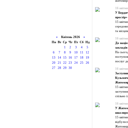
житомирс
16 квітня
У Берди
простір»
15 квітн
середовищ
та місцев
«
Квітень 2026
»
16 квітня
Пн
Вт
Ср
Чт
Пт
Сб
Нд
До націо
1
2
3
4
5
закладі
На сього
6
7
8
9
10
11
12
поступов
13
14
15
16
17
18
19
послуг д
20
21
22
23
24
25
26
27
28
29
30
16 квітня
Заступни
Кузьмичо
Житомир
15 квітн
заступниц
спільно 
16 квітня
У Житоми
школяро
15 квітн
відбулос
Житомирс