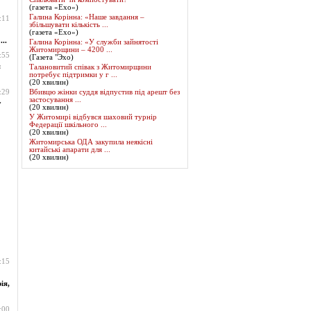
(газета «Ехо»)
Галина Корінна: «Наше завдання –
:11
збільшувати кількість ...
(газета «Ехо»)
..
Галина Корінна: «У служби зайнятості
Житомирщини – 4200 ...
:55
(Газета "Эхо)
я
Талановитий співак з Житомирщини
потребує підтримки у г ...
(20 хвилин)
:29
Вбивцю жінки суддя відпустив під арешт без
застосування ...
у
(20 хвилин)
У Житомирі відбувся шаховий турнір
Федерації шкільного ...
(20 хвилин)
Житомирська ОДА закупила неякісні
китайські апарати для ...
(20 хвилин)
:15
ія,
:00