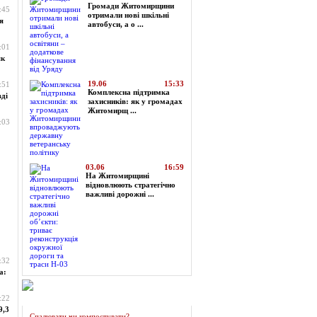
Громади Житомирщини
:45
отримали нові шкільні
я
автобуси, а о ...
:01
як
19.06
15:33
:51
Комплексна підтримка
ді
захисників: як у громадах
Житомирщ ...
:03
03.06
16:59
На Житомирщині
відновлюють стратегічно
важливі дорожні ...
:32
а:
:22
Огляд преси
9,3
Спалювати чи компостувати?