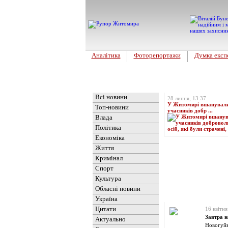
Аналітика
Фоторепортажи
Думка експ
Головна
Топ-новина
Всі новини
28 липня, 13:37
У Житомирі вшанували 
Топ-новини
учасників добр ...
Влада
Політика
Економіка
Життя
Кримінал
Спорт
Культура
Обласні новини
Новини
» Матеріали 
Україна
Цитати
16 квітня
Завтра 
Актуально
Новогуйв