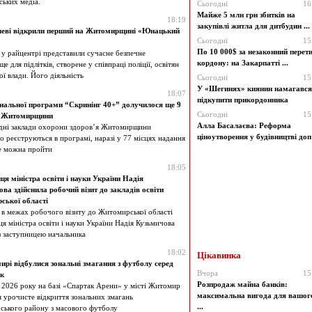
ьких медіа.
Сьогодні
16
Майже 5 млн грн збитків на
18:19
закупівлі житла для дитбудин ...
чеві відкрили перший на Житомирщині «Юнацький
Сьогодні
15
По 10 000$ за незаконний перет
я у райцентрі представили сучасне безпечне
кордону: на Закарпатті ...
е для підлітків, створене у співпраці поліції, освітян
ої влади. Його діяльність
Сьогодні
15
У «Шегинях» киянин намагався
18:07
підкупити прикордонника
нальної програми “Скринінг 40+” долучилося ще 9
Сьогодні
15
в Житомирщини
Алла Басалаєва: Реформа
дні заклади охорони здоров’я Житомирщини
ціноутворення у будівництві доп 
о реєструються в програмі, наразі у 77 місцях надання
е можна пройти
18:05
ця міністра освіти і науки України Надія
ва здійснила робочий візит до закладів освіти
ської області
я в межах робочого візиту до Житомирської області
я міністра освіти і науки України Надія Кузьмичова
із заступницею начальника
18:02
Цікавинка
рі відбулися зональні змагання з футболу серед
Вчора
15
к
Розпродаж майна банків:
я 2026 року на базі «Спартак Арени» у місті Житомир
максимальна вигода для вашог
я урочисте відкриття зональних змагань
...
ького району з масового футболу