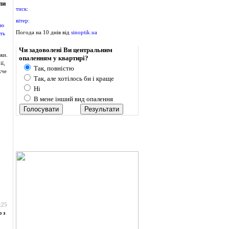
ли
тиск:
вітер:
Погода на 10 днів від
sinoptik.ua
Опитування
Чи задоволені Ви центральним
ки.
опаленням у квартирі?
ї,
Так, повністю
жче
Так, але хотілось би і краще
Ні
В мене інший вид опалення
:25
 з