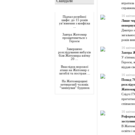
Скандали
втратила
справжнь
Актуально
16 квітня
Підпал релейної
шафи: до 15 років
Лише чер
ув’язнення з конфіска
поверну
...
Дмитро н
Завтра Житомир
загально
прощатиметься з
років вия
Героєм
16 квітня
Завершено
розслідування вибухів
Завтра 
біля Житомира влітку
У п'ятни
20 ...
Героєм, я
Внаслідок ворожої
віддав св
атаки на Житомир є
загиблі та постраж ...
16 квітня
Понад 70
На Житомирщині
розсліду
нетверезий чоловік
“замінував” будинок
Житомир
Слідчі Г
причетно
співзасн
16 квітня
Реформа 
заступни
В Житоми
освіти і 