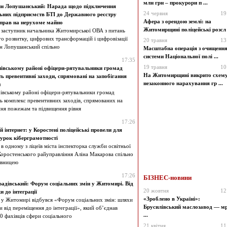
млн грн – прокурори п ...
ин Лопушанський: Нарада щодо підключення
24 червня
19
них підприємств БТІ до Державного реєстру
Афера з орендою землі: на
прав на нерухоме майно
Житомирщині поліцейські розсл .
я заступник начальника Житомирської ОВА з питань
о розвитку, цифрових трансформацій і цифровізації
20 травня
13
н Лопушанський спільно
Масштабна операція з очищенн
системи Національної полі ...
17:35
19 травня
10
івському районі офіцери-рятувальники громад
На Житомирщині викрито схем
ь превентивні заходи, спрямовані на запобігання
незаконного нарахування гр ...
м
івському районі офіцери-рятувальники громад
ь комплекс превентивних заходів, спрямованих на
ння пожежам та підвищення рівня
17:26
й інтернет: у Коростені поліцейські провели для
в урок кіберграмотності
 в одному з ліцеїв міста інспекторка служби освітньої
Коростенського райуправління Аліна Макарова спільно
авницею
17:26
БІЗНЕС-новини
радівський: Форум соціальних змін у Житомирі. Від
20 жовтня
12
и до інтеграції
«Зроблено в Україні»:
я у Житомирі відбувся «Форум соціальних змін: шляхи
Брусилівський маслозавод — мр
 від переміщення до інтеграції», який об’єднав
...
0 фахівців сфери соціального
21 квітня
11