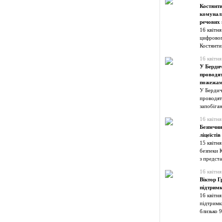
Костянт
комуналь
речових 
16 квітн
цифровог
Костянти
16 квітня
У Бердич
проводят
пожежа
У Бердич
проводят
запобіга
16 квітня
Безпечни
ліцеїсті
15 квітня
безпеки 
з предст
16 квітня
Віктор Г
підтримк
16 квітн
підтримки
близько 9