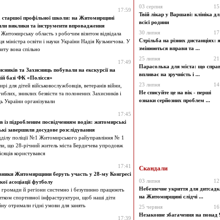
03 серпня
15
17:59
Твій лікар у Варшаві: клініка дл
 старшої профільної школи: на Житомирщині
всієї родини
ли виклики та інструменти впровадження
30 липня
17
я Житомирську область з робочим візитом відвідала
Стрільба на різних дистанціях: 
я міністра освіти і науки України Надія Кузьмичова. У
змінюються вправи та ...
зиту вона спільно
25 липня
21
17:49
Парасолька для міста: що справ
исників та Захисниць побували на екскурсії на
впливає на зручність і ...
ій базі ФК «Полісся»
23 липня
14
і для дітей військовослужбовців, ветеранів війни,
Не списуйте це на вік - перші
иблих, зниклих безвісти та полонених Захисників і
ознаки серйозних проблем ...
ь України організували
17:45
 із підробленим посвідченням водія: житомирські
ькі завершили досудове розслідування
ідділу поліції №1 Житомирського райуправління № 1
ли, що 28-річний житель міста Бердичева упродовж
ісяців користувався
17:41
Скандали
ники Житомирщини беруть участь у 28-му Конгресі
03 липня
12
кої асоціації футболу
Небезпечне укриття для дитсадк
 громади й регіони системно і безупинно працюють
на Житомирщині слідчі ...
итком спортивної інфраструктури, щоб наші діти
йну отримали гідні умови для занять
25 червня
16
Незаконне збагачення на понад 
17:39