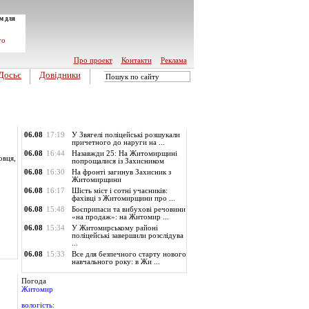
м для
го
Про проект
Контакти
Реклама
Досьє
Довідники
Обласні новини
06.08
17:19
У Звягелі поліцейські розшукали
причетного до наруги на ...
06.08
16:44
Назавжди 25: На Житомирщині
овця,
попрощалися із Захисником
06.08
16:30
На фронті загинув Захисник з
Житомирщини
06.08
16:17
Шість міст і сотні учасників:
фахівці з Житомирщини про ...
06.08
15:48
Боєприпаси та вибухові речовини
«на продаж»: на Житомир ...
06.08
15:34
У Житомирському районі
поліцейські завершили розслідува
...
06.08
15:33
Все для безпечного старту нового
навчального року: в Жи ...
Погода
Житомир
вологість: