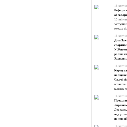
16 квітня
Реформа
обговори
15 квітн
заступниц
межах ві
16 квітня
Діти Зах
спортивн
У Житомир
родин заг
Захисниц
16 квітня
Кермував
поліцейс
Слідчі в
встанови
кількох м
16 квітня
Представ
Українсь
Держава,
над розв
попри ві
16 квітня