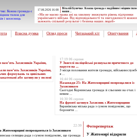
Віталій Бунечко: Кожна громада є надійним і міцним тило
17.06.2026 16:08
наши ...
«Ми не маємо права ані на хвилину знижувати рівень підтримки
українського війська. Від відповідальності та злагодженості кожно
залежить спільний результат і безпека наших людей»
ерта
Власна думка
Огляд преси
Читацький хіт
Опитування
Експрес-новини
17:19 06 серпня
пам’ять Захисників України,
У Звягелі поліцейські розшукали причетного до
наруги на ...
З місця поховання жителя громади, військовослужб
я ...
16:44 06 серпня
Назавжди 25: На Житомирщині попрощалися із
Захисником
Сьогодні Корнинська громада зі сльозами на очах і
невим ...
16:30 06 серпня
На фронті загинув Захисник з Житомирщини
Баранівська міська рада з сумом повідомляє, що
боронячи ...
за 16.04.2026
22:39
Фоторепортаж
на Житомирщині попрощаються із Захисником
У Житомирі відкрили
инська селищна рада з сумом повідомляє, що громада