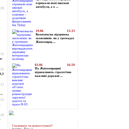
отримали нові шкільні
автобуси, а о ...
:20
19.06
15:33
Комплексна підтримка
захисників: як у громадах
Житомирщ ...
:32
а:
03.06
16:59
На Житомирщині
:22
відновлюють стратегічно
9,3
важливі дорожні ...
:11
..
:55
я
:29
Огляд преси
у
Спалювати чи компостувати?
(газета «Ехо»)