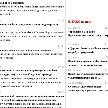
дувався у квартирі
я близько 13:00 поліцейські Житомирського районного
ня №1 опрацьовували виклик щодо пошкодження
 квартирі
я
22:53
БІЗНЕС-новини
ені поліцейські долучилися до здачі донорської
20 жовтня
12
«Зроблено в Україні»:
я інспектори служби освітньої безпеки Коростенського
Брусилівський маслозавод — мр
іння поліції взяли участь у черговій благодійній акції.
...
відбулася
21 квітня
11
я
17:33
«Церсаніт Інвест» на Звягельщи
ені водолази дістали з річки тіло чоловіка
потребує працівників
на річці Уж у Коростені водолази дістали з води тіло
25 лютого
09
о чоловіка.
Виробник морозива у Житомирі
запрошує на сезонну роботу
я
16:23
04 грудня
14
 метадон та організував приміщення для його
Виробник будівельних конструк
я – судитимуть жителя Овруцької громади
у Житомирі кличе на ро ...
суального керівництва прокурорів Коростенської
 прокуратури до суду скеровано обвинувальний акт
22 листопада
14
 жителя Овруцької громади,
Суспільне Житомир шукає
телеоператора, режисера монта
я
16:23
...
ирщині обговорили розвиток сервісів ментального
 та нові формати підтримки родин військових
 у Житомирській обласній військовій адміністрації в
еукраїнської програми ментального здоров’я «Ти як?»