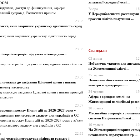
загальної середньої осві ...
BLOOM
ідтримка, доступ до фінансування, кар'єрні
Вчора
16
іальний супровід. Розпочався прийом
У Держрибагентстві розглянули
проєкти лімітів вилучення ...
23:08
оєкт, який закріплює українську ідентичність серед
єкт, який закріплює українську ідентичність серед
23:08
Скандали
т і євроінтеграція: підсумки міжнародного
03 липня
12
Небезпечне укриття для дитсадк
 і євроінтеграція: підсумки міжнародного екологічного
на Житомирщині слідчі ...
25 червня
16
23:08
Незаконне збагачення на понад 
училася до засідання Цільової групи з питань
млн грн – прокурори п ...
вленому насильству
24 червня
19
илася до засідання Цільової групи з питань протидії
Афера з орендою землі: на
сильству
Житомирщині поліцейські розсл .
23:07
20 травня
13
ворення проєкту Плану дій на 2026-2027 роки у
Масштабна операція з очищенн
ершенням тимчасового захисту для українців в ЄС
системи Національної полі ...
орення проєкту Плану дій на 2026-2027 роки у зв'язку
19 травня
10
тимчасового захисту для українців в ЄС
На Житомирщині викрито схем
я
22:55
незаконного нарахування гр ...
рі чоловік погрожував підірвати гранату і