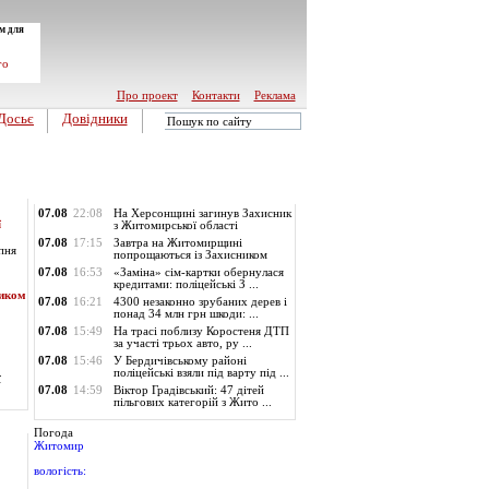
м для
го
Про проект
Контакти
Реклама
Досьє
Довідники
Обласні новини
07.08
22:08
На Херсонщині загинув Захисник
ї
з Житомирської області
07.08
17:15
Завтра на Житомирщині
пня
попрощаються із Захисником
07.08
16:53
«Заміна» сім-картки обернулася
кредитами: поліцейські З ...
ником
07.08
16:21
4300 незаконно зрубаних дерев і
понад 34 млн грн шкоди: ...
07.08
15:49
На трасі поблизу Коростеня ДТП
за участі трьох авто, ру ...
07.08
15:46
У Бердичівському районі
поліцейські взяли під варту під ...
ї
07.08
14:59
Віктор Градівський: 47 дітей
пільгових категорій з Жито ...
Погода
Житомир
вологість: