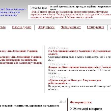
Віталій Бунечко: Кожна громада є надійним і міцним тило
17.06.2026 16:08
наши ...
«Ми не маємо права ані на хвилину знижувати рівень підтримки
українського війська. Від відповідальності та злагодженості кожно
залежить спільний результат і безпека наших людей»
ерта
Власна думка
Огляд преси
Читацький хіт
Опитування
Експрес-новини
22:08 07 серпня
пам’ять Захисників України,
На Херсонщині загинув Захисник з Житомирсько
області
Овруцька міська рада з сумом повідомляє, що 31 ли
20 ...
17:15 07 серпня
Завтра на Житомирщині попрощаються із Захис
Коростишівська громада знову у скорботі. Ще один
мужній ...
17:02 07 серпня
«Діалог влади та бізнесу»: Актуальне для
роботодавців т ...
07 серпня, за дорученням начальника Житомирсько
обласн ...
за 10.06.2026
23:16
Фоторепортаж
з податків: судитимуть керівницю та головного
У Житомирі відкрили