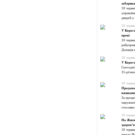
забарика
10 червн
управлін
дверей у
10 червн
У Корост
крові
10 червн
райуправл
Донація 
10 червн
У Корост
Сьогодні 
31-річног
10 червн
Продавав
вживанн
За проце
окружної
стосовно
10 червн
На Житом
здоров’я
10 червня
межах Вс