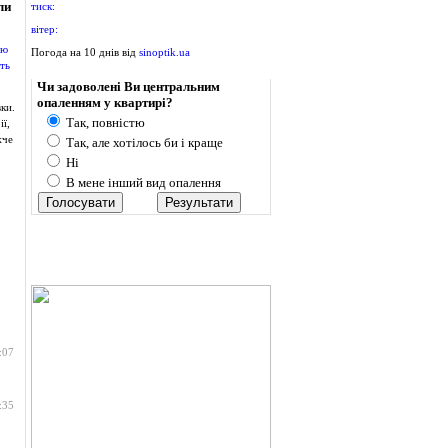
ли
тиск:
вітер:
Погода на 10 днів від
sinoptik.ua
Опитування
Чи задоволені Ви центральним
опаленням у квартирі?
ки.
Так, повністю
ї,
жче
Так, але хотілось би і краще
Ні
В мене інший вид опалення
:07
:35