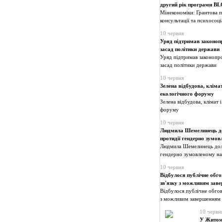
другий рік програми 
Мінекономіки: Грантова п
консультації та психосоц
10 червня
Уряд підтримав законопр
засад політики держави
Уряд підтримав законопро
засад політики держави
10 червня
Зелена відбудова, кліма
екологічного форуму
Зелена відбудова, клімат
форуму
10 червня
Людмила Шемелинець дол
протидії гендерно зумо
Людмила Шемелинець долуч
гендерно зумовленому на
10 червня
Відбулося публічне обго
зв'язку з можливим зав
Відбулося публічне обгов
з можливим завершенням 
10 червн
У Житоми