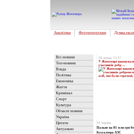
Аналітика
Фоторепортажи
Думка експ
Головна
Топ-новина
Всі новини
28 липня, 13:37
У Житомирі вшанували 
Топ-новини
учасників добр ...
Влада
Політика
Економіка
Життя
Кримінал
Спорт
Культура
Обласні новини
Новини
» Матеріали 
Україна
Цитати
10 червня
Пальне на 81 млн грн бе
Актуально
бухгалтера АЗС