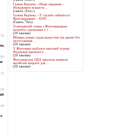
Галина Корінна: «Наше завдання –
збільшувати кількість ...
(газета «Ехо»)
Галина Корінна: «У служби зайнятості
Житомирщини – 4200 ...
(Газета "Эхо)
Талановитий співак з Житомирщини
потребує підтримки у г ...
(20 хвилин)
:15
Вбивцю жінки суддя відпустив під арешт без
застосування ...
(20 хвилин)
ія,
У Житомирі відбувся шаховий турнір
Федерації шкільного ...
(20 хвилин)
:00
Житомирська ОДА закупила неякісні
ні
китайські апарати для ...
(20 хвилин)
:31
:29
цій
:44
жу