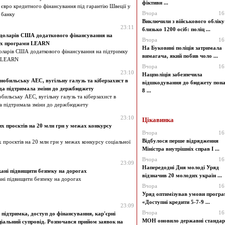
фіктивн ...
 євро кредитного фінансування під гарантію Швеції у
Вчора
16
 банку
Виключили з військового обліку
23:11
близько 1200 осіб: поліц ...
доларів США додаткового фінансування на
Вчора
16
жах програми LEARN
На Буковині поліція затримала
ларів США додаткового фінансування на підтримку
вимагача, який побив чоло ...
и LEARN
Вчора
16
23:10
Нацполіція забезпечила
обильську АЕС, вугільну галузь та кіберзахист в
відшкодування до бюджету пон
ада підтримала зміни до держбюджету
8 ...
бильську АЕС, вугільну галузь та кіберзахист в
да підтримала зміни до держбюджету
23:10
Цікавинка
х проєктів на 20 млн грн у межах конкурсу
Вчора
16
Відбулося перше відрядження
проєктів на 20 млн грн у межах конкурсу соціальної
Міністра внутрішніх справ І ...
Вчора
16
23:09
Напередодні Дня молоді Уряд
кані підвищити безпеку на дорогах
відзначив 20 молодих україн ...
ані підвищити безпеку на дорогах
Вчора
16
Уряд оптимізував умови прогр
«Доступні кредити 5-7-9 ...
23:09
Вчора
16
підтримка, доступ до фінансування, кар'єрні
МОН оновило державні стандар
ціальний супровід. Розпочався прийом заявок на