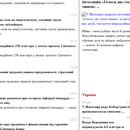
інсталяцію «Голоси, що ста
 податків: судитимуть керівницю та головного
тишею» ...
23:15
о атак на енергосистему, злочинна група
 на світлофорах
 атак на енергосистему, злочинна група привласнила
Війна – вона руйнує міста й домів
х
Вона безжально нищить дитячі мрі
обриває долі та забирає найдоро
23:15
— життя. За кожною цифрою
надійшло 236 млн євро у межах проєкту Світового
статистики
адійшло 236 млн євро у межах проєкту Світового
23:14
вання трудових книжок продовжиться: страховий
ання трудових книжок продовжиться: страховий стаж
23:13
Україна
ків допомоги при гострому інфаркті міокарда —
Вчора
17
го віку
У Житомирі рада безбар’єрності
в допомоги при гострому інфаркті міокарда — серед
проінспектувала оновлену ...
Вчора
16
23:12
Влада Бородянки має
н євро кредитного фінансування під гарантію
відшкодувати 4,4 млн грн за
 Світового банку