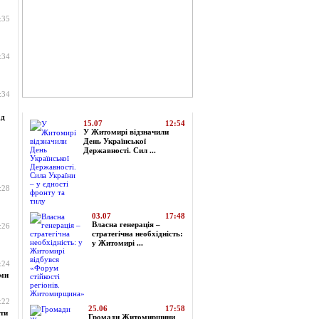
:35
:34
:34
Топ-новини
ад
15.07
12:54
У Житомирі відзначили
День Української
Державності. Сил ...
:28
03.07
17:48
Власна генерація –
:26
стратегічна необхідність:
у Житомирі ...
:24
ами
:22
25.06
17:58
ти
Громади Житомирщини