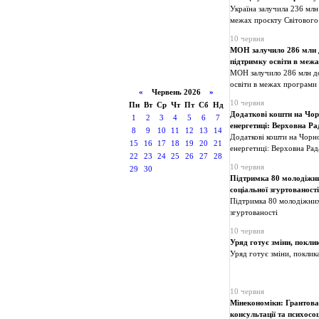
Україна залучила 236 млн
межах проєкту Світового
10 червня
МОН залучило 286 млн 
підтримку освіти в ме
МОН залучило 286 млн до
освіти в межах програм
«
Червень 2026
»
10 червня
Пн
Вт
Ср
Чт
Пт
Сб
Нд
Додаткові кошти на Чорн
1
2
3
4
5
6
7
енергетиці: Верховна Р
8
9
10
11
12
13
14
Додаткові кошти на Чорно
15
16
17
18
19
20
21
енергетиці: Верховна Ра
22
23
24
25
26
27
28
10 червня
29
30
Підтримка 80 молодіжни
соціальної згуртованості
Підтримка 80 молодіжних 
згуртованості
10 червня
Уряд готує зміни, покли
Уряд готує зміни, поклик
10 червня
Мінекономіки: Грантова 
консультації та психосо