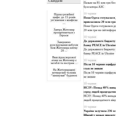
Скандали
Пальне на 81 млн грн без
бухгалтера АЗС
Актуально
10 червня
Підпал релейної
шафи: до 15 років
Поки Одеса готувалася д
ув’язнення з конфіска
привласнила 20 млн грн
...
Поки Одеса готувалася до
Завтра Житомир
20 млн грн на світлофора
прощатиметься з
Героєм
10 червня
До державного бюджету 
Завершено
розслідування вибухів
банку PEACE in Ukraine
біля Житомира влітку
До державного бюджету н
20 ...
банку PEACE in Ukraine
Внаслідок ворожої
10 червня
атаки на Житомир є
загиблі та постраж ...
Після 10 червня оцифру
стаж не зникне
На Житомирщині
Після 10 червня оцифрув
нетверезий чоловік
“замінував” будинок
не зникне
10 червня
НСЗУ: Понад 40% випад
серед людей працездатно
НСЗУ: Понад 40% випадкі
людей працездатного віку
10 червня
Україна залучила 236 мл
Швеції у межах проєкту