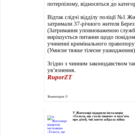
потерпілому, відносяться до катего
Відтак слідчі відділу поліції №1 
затримали 37-річного жителя Березі
(Затримання уповноваженою служб
вирішується питання щодо повідом
учиненні кримінального правопоруш
(Умисне тяжке тілесне ушкодження)
Згідно з чинним законодавством так
ув’язнення.
RuporZT
Коментарів: 0
Фоторепортаж
У Житомирі відкрили інсталяцію
«Голоси, що стали тишею» в пам’ять
про дітей, чиї життя забрала війна