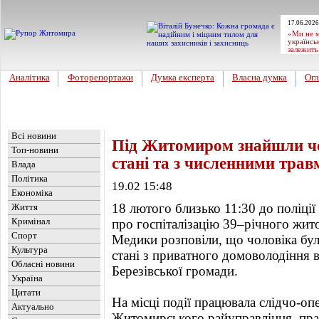
17.06.2026
«Ми не м
українсь
залежить
Аналітика
Фоторепортажи
Думка експерта
Власна думка
Огл
Головна
Новини
»
Актуально
Всі новини
Під Житомиром знайшли чо
Топ-новини
стані та з численними тра
Влада
Політика
19.02 15:48
Економіка
18 лютого близько 11:30 до поліції
Життя
Кримінал
про госпіталізацію 39–річного жи
Спорт
Медики розповіли, що чоловіка бу
Культура
стані з приватного домоволодіння 
Обласні новини
Березівської громади.
Україна
Цитати
На місці події працювала слідчо-оп
Актуально
Житомирського райуправління, прац