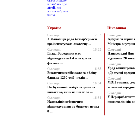
Україна
Цікавинка
Сьогодні
17:07
Сьогодні
У Житомирі рада безбар’єрності
Відбулося перше 
проінспектувала оновлену ...
Міністра внутрішні
Сьогодні
16:35
Сьогодні
Влада Бородянки має
Напередодні Дня 
відшкодувати 4,4 млн грн за
відзначив 20 моло
фіктивн ...
Сьогодні
Уряд оптимізува
Сьогодні
16:35
Виключили з військового обліку
«Доступні кредити 
близько 1200 осіб: поліц ...
Сьогодні
МОН оновило дер
Сьогодні
16:34
На Буковині поліція затримала
загальної середньої
вимагача, який побив чоло ...
Сьогодні
У Держрибагентст
Сьогодні
16:34
Нацполіція забезпечила
проєкти лімітів ви
відшкодування до бюджету понад
8 ...