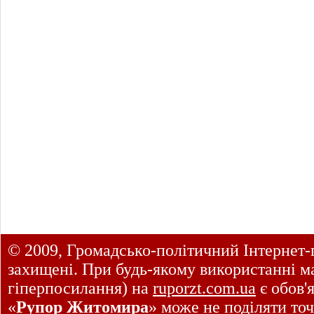
© 2009, Громадсько-політичний Інтернет-
захищені. При будь-якому використанні ма
гіперпосилання) на
ruporzt.com.ua
є обов'
«
Рупор Житомира
» може не поділяти точ