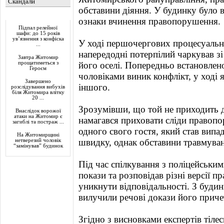
Скандали
обставини діяння. У будинку було в
Актуально
ознаки вчинення правопорушення.
Підпал релейної
шафи: до 15 років
ув’язнення з конфіска
У ході першочергових процесуальни
...
напередодні потерпілий чаркував з
Завтра Житомир
прощатиметься з
його оселі. Попередньо встановлено
Героєм
чоловіками виник конфлікт, у ході 
Завершено
іншого.
розслідування вибухів
біля Житомира влітку
20 ...
Зрозумівши, що той не приходить 
Внаслідок ворожої
атаки на Житомир є
намагався приховати сліди правоп
загиблі та постраж ...
одного свого гостя, який став випад
На Житомирщині
швидку, однак обставини травмува
нетверезий чоловік
“замінував” будинок
Під час спілкування з поліцейськи
покази та розповідав різні версії 
уникнути відповідальності. З буди
вилучили речові докази його причет
Згідно з висновками експертів тіле