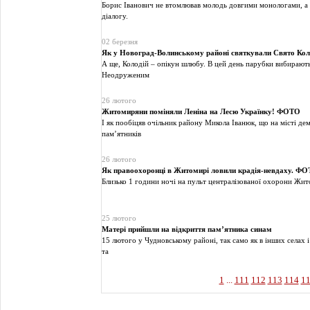
Борис Іванович не втомлював молодь довгими монологами, а 
діалогу.
02 березня
Як у Новоград-Волинському районі святкували Свято Кол
А ще, Колодій – опікун шлюбу. В цей день парубки вибирают
Неодруженим
26 лютого
Житомиряни поміняли Леніна на Лесю Українку! ФОТО
І як пообіцяв очільник району Микола Іванюк, що на місті д
пам’ятників
26 лютого
Як правоохоронці в Житомирі ловили крадія-невдаху. Ф
Близько 1 години ночі на пульт централізованої охорони Жи
25 лютого
Матері прийшли на відкриття пам’ятника синам
15 лютого у Чудновському районі, так само як в інших селах і
та
1
...
111
112
113
114
1