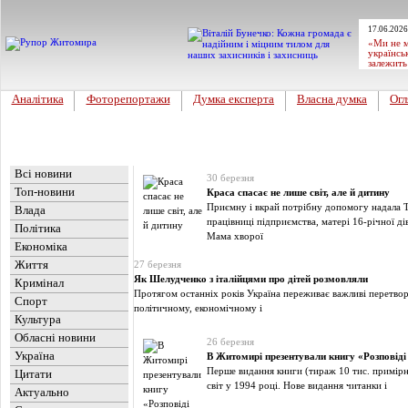
17.06.2026
«Ми не м
українсь
залежить
Аналітика
Фоторепортажи
Думка експерта
Власна думка
Огл
Головна
Новини
»
Фоторепортажи
Всі новини
30 березня
Топ-новини
Краса спасає не лише світ, але й дитину
Приємну і вкрай потрібну допомогу надала 
Влада
працівниці підприємства, матері 16-річної ді
Політика
Мама хворої
Економіка
Життя
27 березня
Як Шелудченко з італійцями про дітей розмовляли
Кримінал
Протягом останніх років Україна переживає важливі перетвор
Спорт
політичному, економічному і
Культура
Обласні новини
26 березня
Україна
В Житомирі презентували книгу «Розповід
Перше видання книги (тираж 10 тис. примірн
Цитати
світ у 1994 році. Нове видання читанки і
Актуально