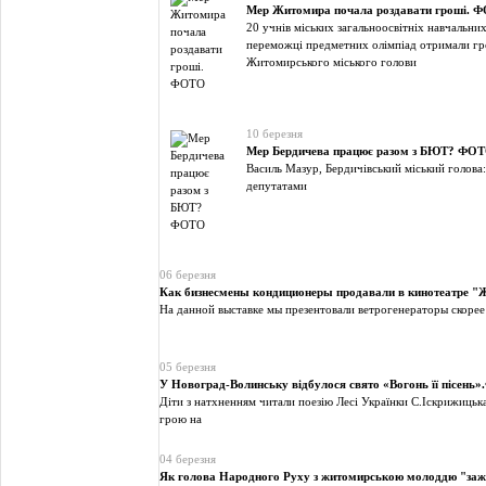
Мер Житомира почала роздавати гроші. 
20 учнів міських загальноосвітніх навчальних
переможці предметних олімпіад отримали гр
Житомирського міського голови
10 березня
Мер Бердичева працює разом з БЮТ? ФО
Василь Мазур, Бердичівський міський голова:
депутатами
06 березня
Как бизнесмены кондиционеры продавали в кинотеатре 
На данной выставке мы презентовали ветрогенераторы скорее
05 березня
У Новоград-Волинську відбулося свято «Вогонь її пісень
Діти з натхненням читали поезію Лесі Українки С.Іскрижицьк
грою на
04 березня
Як голова Народного Руху з житомирською молоддю "з