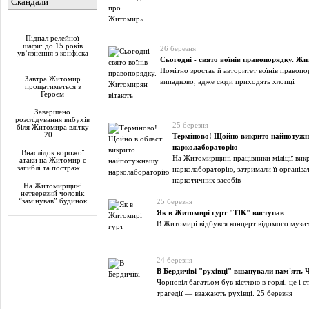
Скандали
Актуально
Підпал релейної
шафи: до 15 років
26 березня
ув’язнення з конфіска
Сьогодні - свято воїнів правопорядку. Ж
...
Помітно зростає й авторитет воїнів правопор
Завтра Житомир
випадково, адже сюди приходять хлопці
прощатиметься з
Героєм
Завершено
розслідування вибухів
25 березня
біля Житомира влітку
20 ...
Терміново! Щойно викрито найпотуж
нарколабораторію
Внаслідок ворожої
На Житомирщині працівники міліції ви
атаки на Житомир є
загиблі та постраж ...
нарколабораторію, затримали її організа
наркотичних засобів
На Житомирщині
нетверезий чоловік
“замінував” будинок
25 березня
Як в Житомирі гурт "ТІК" виступав
В Житомирі відбувся концерт відомого музи
24 березня
В Бердичіві "рухівці" вшанували пам'ять
Чорновіл багатьом був кісткою в горлі, це і 
трагедії — вважають рухівці. 25 березня