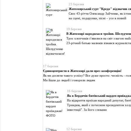
23 березня
Житомирський гурт "Кредо" відзначив св
Своє 43-річчя Олександр Зайченко, як істин
на сцені, подарунки, пісні – усе в повній
19 березня
В Житомирі народилася тройня. Шелудченк
Троє хлопчиків з’явилися на світ з вагою май
23-річний батько малюків зізнався журналіста
17 березня
Єдиноцентристи в Житомирі дали прес-конференцію!
Як ми досягли такого успіху? Все дуже просто: чесність - го
Ми йшли до людей і говорили людям
16 березня
Як в Бердичів бютівський нардеп приїжд
На відкриття приїхав народний депутат, бют
Триндюк, який є почесним президентом холд
інвестиції". За його словами
12 березня