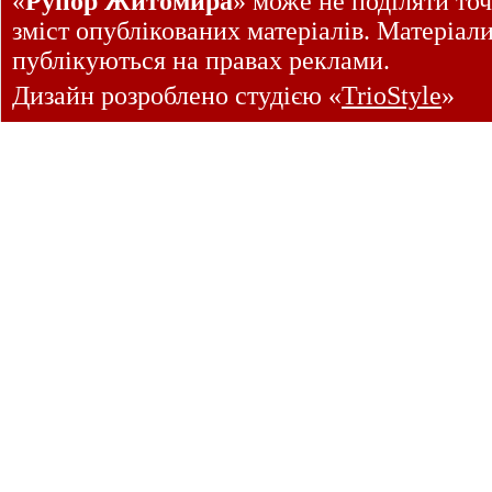
«
Рупор Житомира
» може не поділяти точ
зміст опублікованих матеріалів. Матеріал
публікуються на правах реклами.
Дизайн розроблено студією «
TrioStyle
»