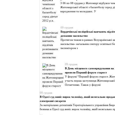
З 06 по 08 грудня у Житомирі відбувся чем
Житомирської області з баскетболу серед д
народження та молодших. У
09 грудня
Бердичівські поліцейські навчають підліт
домашнє насильство
Протягом тижня в рамках Всеукраїнської ак
насильства» начальник сектору освітньої бе
інспектором з
09 грудня
В День місцевого самоврядування н
провели Перший форум старост
У форумі “Перший форум старост. Жит
участь перша заступниця Житомирської
Остапченко. Також у форумі
09 грудня
В Одесі суд виніс вирок чоловіку, який нелегально прода
електронні сигарети
За матеріалами детективів Територіального управління Бюр
безпеки в Одесі суд виніс вирок чоловіку, який нелегально 