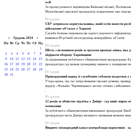
осіб
За процесуального керівництва Київської міської, Полтавсько
Мукачівської окружної прокуратур повідомлено про підозр
09 грудня
СБУ затримала коригувальника, який хотів навести росій
військових об’єктах у Харкові
Служба безпеки затримала ще одного ворожого інформатор
«
Грудень 2024
»
виявився 60-річний ексохоронець комерційних об’єктів
Пн
Вт
Ср
Чт
Пт
Сб
Нд
09 грудня
1
Шість з половиною років за ґратами проведе жінка, яка 
2
3
4
5
6
7
8
підірвати оборону Харківщини
9
10
11
12
13
14
15
За підтримання публічного обвинувачення прокурорами Хар
16
17
18
19
20
21
22
прокуратури суд визнав громадянку винною у поширенні ін
23
24
25
26
27
28
29
09 грудня
30
31
Прикордонний наряд зі службовим собакою наздогнав у 
Учора вдень, під час патрулювання гірської ділянки, прико
відділу «Фальків» Чернівецького загону спільно з військов
09 грудня
12 років за вбивство підлітка у Дніпрі - суд виніс вирок 
мешканцю
За публічного обвинувачення ювенальних прокурорів Ліво
прокуратури міста Дніпра місцевого мешканця визнано ви
09 грудня
Викрито міжнародний канал контрабанди наркотиків - з