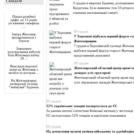
Скандали
3 грудня в квартирі будинку, розташовано
Бердичева, було виявлено тіло 53-річного
Актуально
ознаками насильницької смерті.
Підпал релейної
шафи: до 15 років
ув’язнення з конфіска
...
09 грудня
Завтра Житомир
У Хорошеві відбувся перший форум ст
прощатиметься з
Героєм
Житомирщини
7 грудня в Хорошівській громаді Житоми
Завершено
відбувся перший форум старост Житомир
розслідування вибухів
біля Житомира влітку
представників державної
20 ...
09 грудня
Внаслідок ворожої
Житомирський обласний центр крові м
атаки на Житомир є
донорах усіх груп крові
загиблі та постраж ...
Житомирський обласний центр крові над
На Житомирщині
усіх лікувальних закладів Житомирської о
нетверезий чоловік
“замінував” будинок
09 грудня
52% українських товарів експортується до ЄС
За даними митної статистики Київської митниці у листопаді
ЄС експортовано 52% товарів за вартісним показником
09 грудня
На замовлення палили автівки військових та адмінбудівл