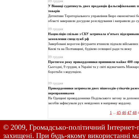
09 грудня
У Вінниці судитимуть двох продавців фальсифікованих п
товарів
Детективи Територіального управління Бюро економічної бе
області завершили досудове розслідування і направили до с
09 грудня
Нацполіція спільно з СБУ затримала п’ятьох підозрювани
замовлення спецслужб рф
Завербовані ворогом фігуранти вчинили підпали військових 
Києві та на Полтавщині, будівлю селищної ради та вежу
09 грудня
Протягом року прикордонники припинили майже 400 спр
Сьогодні, 9 грудня, в Україні та у світі відзначають Міжна
боротьби з корупцією.
09 грудня
Прикордонники затримали двох пішоходів-утікачів разом
переправниками
На Одещині прикордонники Подільського загону за допомо
засобів зафіксували рух невідомих в напрямку кордону.
1
...
45
46
47
48
© 2009, Громадсько-політичний Інтернет-
захищені. При будь-якому використанні ма