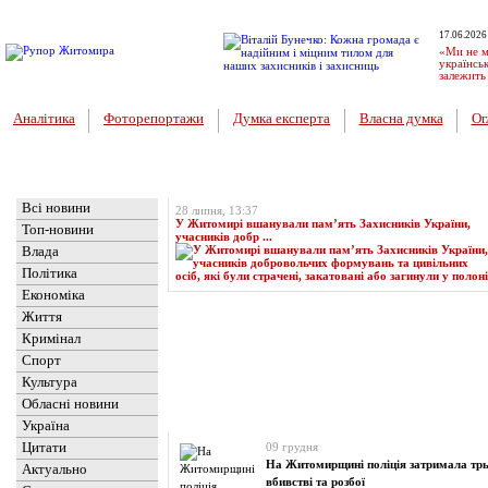
17.06.2026
«Ми не м
українськ
залежить
Аналітика
Фоторепортажи
Думка експерта
Власна думка
Ог
Головна
Топ-новина
Всі новини
28 липня, 13:37
У Житомирі вшанували пам’ять Захисників України,
Топ-новини
учасників добр ...
Влада
Політика
Економіка
Життя
Кримінал
Спорт
Культура
Обласні новини
Новини
» Матеріали за Грудень 2024 року
Україна
Цитати
09 грудня
На Житомирщині поліція затримала трь
Актуально
вбивстві та розбої