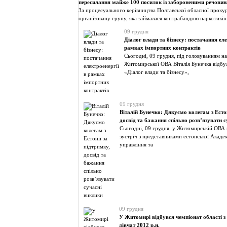
пересилання майже 100 посилок із забороненими речови
За процесуального керівництва Полтавської обласної проку
організовану групу, яка займалася контрабандою наркотиків
09 грудня
Діалог влади та бізнесу: постачання еле
рамках імпортних контрактів
Сьогодні, 09 грудня, під головуванням н
Житомирської ОВА Віталія Бунечка відбу
«Діалог влади та бізнесу»,
09 грудня
Віталій Бунечко: Дякуємо колегам з Естон
досвід та бажання спільно розв’язувати 
Сьогодні, 09 грудня, у Житомирській ОВА 
зустріч з представниками естонської Акаде
управління та
09 грудня
У Житомирі відбувся чемпіонат області з
дівчат 2012 р.н.